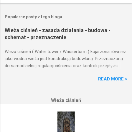
Popularne posty z tego bloga
Wieża ciśnień - zasada działania - budowa -
schemat - przeznaczenie
Wieża ciśnień ( Water tower / Wasserturm ) kojarzona również
jako wodna wieża jest konstrukcją budowlaną. Przeznaczoną
do samodzielnej regulacji ciśnienia oraz kontroli przepływu
wody w układzie hydraulicznym obejmującym niewielki obszar,
READ MORE »
na którym została wzniesiona. Wieża ciśnień jest obiektem
opierającym swoje działanie na prostych prawach fizyki.
Posiada wiele cech funkcjonalnych, na których opierają się
Wieża ciśnień
fundamenty modułu infrastruktury wodnej, zaplanowanej dla
sektorów przemysłowych, miejskich oraz kolejowych.
Podstawową funkcją wież ciśnień jest zwiększanie ciśnienia
wody do dystrybucji. Zasada działania wieży ciśnień Cechą
priorytetową przy projektowaniu wieży ciśnień jest wyszukanie