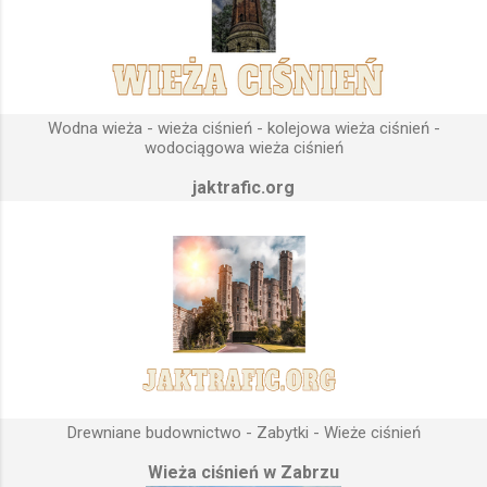
odpowiedniego terenu pod przyszłe fundamenty obiektu.
Konstrukcja, aby mogła być w pełni funkcjonalna musi zostać
wybudowana na najwyższym lokalnym wzniesieniu. Ponieważ
gromadząca się woda w zbiorniku wieży ciśnień musi być
umieszczona wyżej, niż instalacje wodne znajdujące się u
Wodna wieża - wieża ciśnień - kolejowa wieża ciśnień -
odbiorców. Schema...
wodociągowa wieża ciśnień
jaktrafic.org
Drewniane budownictwo - Zabytki - Wieże ciśnień
Wieża ciśnień w Zabrzu