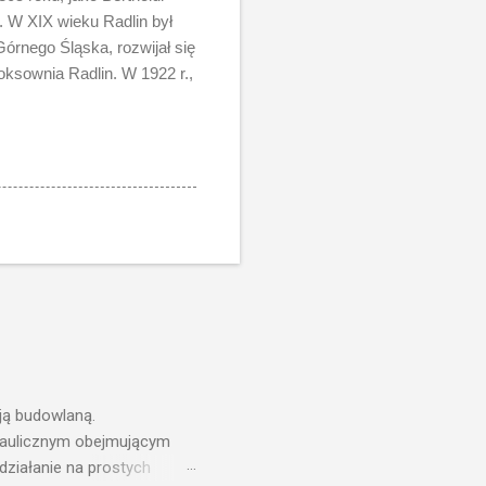
. W XIX wieku Radlin był
órnego Śląska, rozwijał się
oksownia Radlin. W 1922 r.,
ją budowlaną.
draulicznym obejmującym
działanie na prostych