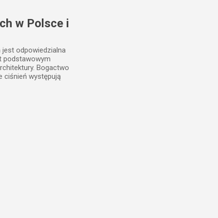
ch w Polsce i
ń jest odpowiedzialna
est podstawowym
rchitektury. Bogactwo
e ciśnień występują