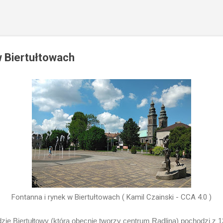
w Biertułtowach
Fontanna i rynek w Biertułtowach ( Kamil Czainski - CCA 4.0 )
e Biertułtowy (która obecnie tworzy centrum Radlina) pochodzi z 13