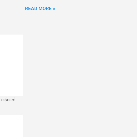
nfrastruktury wodnej,
READ MORE »
ż ciśnień jest zwiększanie
aniu wieży ciśnień jest
ć w pełni funkcjonalna
w zbiorniku wieży ciśnień
 ciśnień