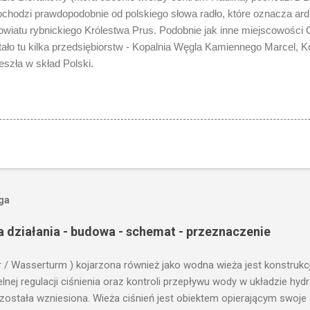
ochodzi prawdopodobnie od polskiego słowa radło, które oznacza ard
owiatu rybnickiego Królestwa Prus. Podobnie jak inne miejscowości G
tało tu kilka przedsiębiorstw - Kopalnia Węgla Kamiennego Marcel, K
eszła w skład Polski.
oga
a działania - budowa - schemat - przeznaczenie
r / Wasserturm ) kojarzona również jako wodna wieża jest konstrukc
ej regulacji ciśnienia oraz kontroli przepływu wody w układzie hy
 została wzniesiona. Wieża ciśnień jest obiektem opierającym swoje 