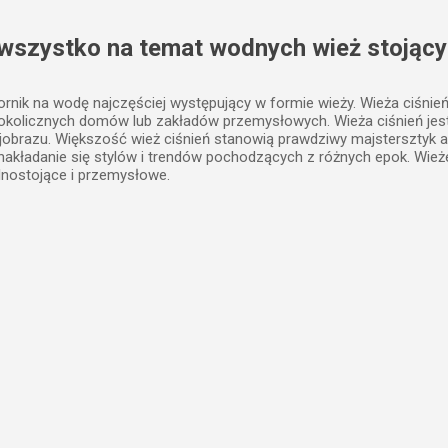
Przejdź do głównej zawartości
 wszystko na temat wodnych wież stojący
iornik na wodę najczęściej występujący w formie wieży. Wieża ciśnie
 okolicznych domów lub zakładów przemysłowych. Wieża ciśnień j
jobrazu. Większość wież ciśnień stanowią prawdziwy majstersztyk a
, nakładanie się stylów i trendów pochodzących z różnych epok. Wież
lnostojące i przemysłowe.