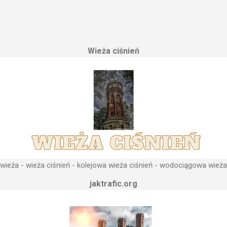
le cech funkcjonalnych, na których opierają się fundamenty modułu i
przemysłowych, miejskich oraz kolejowych. Podstawową funkcją wie
ji. Zasada działania wieży ciśnień Cechą priorytetową przy projektow
erenu pod przyszłe fundamenty obiektu. Konstrukcja, aby mogła by
Wieża ciśnień
 najwyższym lokalnym wzniesieniu. Ponieważ gromadząca się woda 
, niż instalacje wodne znajdujące się u odbiorców. Schema...
ieża - wieża ciśnień - kolejowa wieża ciśnień - wodociągowa wieża
jaktrafic.org