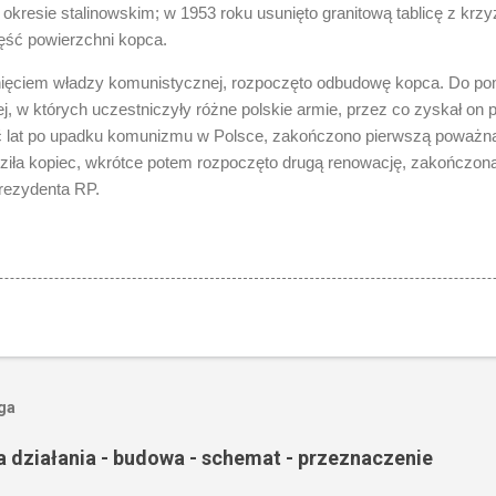
okresie stalinowskim; w 1953 roku usunięto granitową tablicę z krz
ść powierzchni kopca.
nięciem władzy komunistycznej, rozpoczęto odbudowę kopca. Do po
ej, w których uczestniczyły różne polskie armie, przez co zyskał o
ć lat po upadku komunizmu w Polsce, zakończono pierwszą poważn
ziła kopiec, wkrótce potem rozpoczęto drugą renowację, zakończon
rezydenta RP.
oga
a działania - budowa - schemat - przeznaczenie