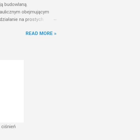
ją budowlaną.
draulicznym obejmującym
działanie na prostych
nfrastruktury wodnej,
READ MORE »
ż ciśnień jest zwiększanie
aniu wieży ciśnień jest
ć w pełni funkcjonalna
w zbiorniku wieży ciśnień
 ciśnień