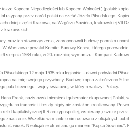
 także Kopcem Niepodległości lub Kopcem Wolności ) (polski: kopiec
stał usypany przez naród polski na cześć Józefa Piłsudskiego. Kopie
zachodniej części Krakowa, na Wzgórzu Sowińca, krakowskiej VII Dzi
 z krakowskich
lscy, oraz ich stowarzyszenia, zaproponowali budowę pomnika upami
ci. W Warszawie powstał Komitet Budowy Kopca, którego przewodni
 6 sierpnia 1934 roku, w 20. rocznicę wymarszu I Kompanii Kadrowe
a Piłsudskiego 12 maja 1935 roku legioniści - dawni podwładni Piłsu
 kopca na imię swojego przywódcy. Budowę kopca zakończono 9 lip
o pola bitewnego I wojny światowej, w którym walczyli Polacy.
 Hans Frank, nazistowski niemiecki gubernator okupowanej Polski, w
zględu na trudności i koszty nigdy nie został on zrealizowany. Po w
a relikt kapitalistycznej II Rzeczypospolitej, wspierany jeszcze prze
ego znaczenie. Wszelkie wzmianki o nim usuwano z oficjalnych publik
łonić widok. Nieoficjalnie określano go mianem "Kopca Sowiniec". 