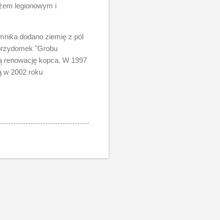
yżem legionowym i
mnika dodano ziemię z pól
n przydomek "Grobu
ą renowację kopca. W 1997
ą w 2002 roku