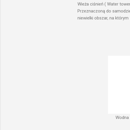
Wieża ciśnień ( Water towe
Przeznaczoną do samodzieln
niewielki obszar, na którym
prawach fizyki. Posiada wie
zaplanowanej dla sektorów 
ciśnienia wody do dystrybuc
wyszukanie odpowiedniego t
musi zostać wybudowana na
musi być umieszczona wyżej
Wodna w