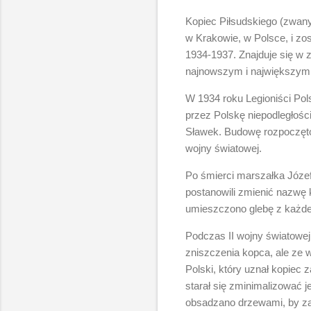
Kopiec Piłsudskiego (zwany
w Krakowie, w Polsce, i zo
1934-1937. Znajduje się w 
najnowszym i największym
W 1934 roku Legioniści Po
przez Polskę niepodległoś
Sławek. Budowę rozpoczęto
wojny światowej.
Po śmierci marszałka Józef
postanowili zmienić nazwę
umieszczono glebę z każdeg
Podczas II wojny światowej
zniszczenia kopca, ale ze w
Polski, który uznał kopiec z
starał się zminimalizować j
obsadzano drzewami, by zas