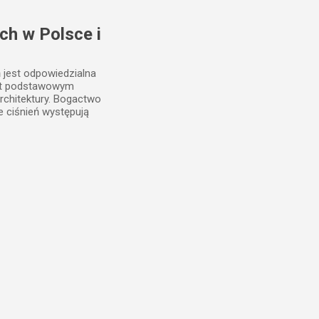
ch w Polsce i
ń jest odpowiedzialna
est podstawowym
rchitektury. Bogactwo
e ciśnień występują