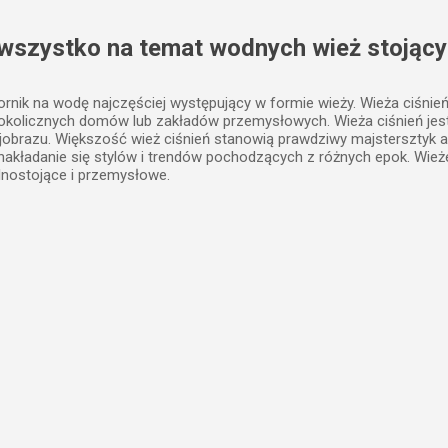
Przejdź do głównej zawartości
 wszystko na temat wodnych wież stojący
iornik na wodę najczęściej występujący w formie wieży. Wieża ciśnie
 okolicznych domów lub zakładów przemysłowych. Wieża ciśnień j
jobrazu. Większość wież ciśnień stanowią prawdziwy majstersztyk a
, nakładanie się stylów i trendów pochodzących z różnych epok. Wież
lnostojące i przemysłowe.