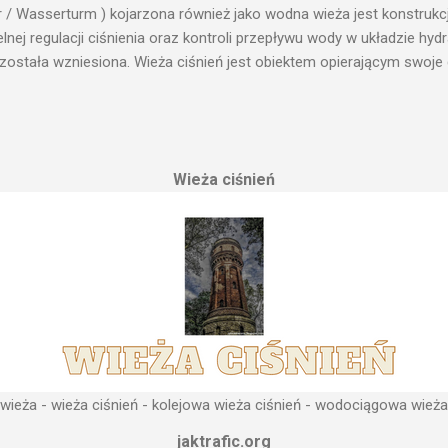
r / Wasserturm ) kojarzona również jako wodna wieża jest konstrukc
ej regulacji ciśnienia oraz kontroli przepływu wody w układzie hy
 została wzniesiona. Wieża ciśnień jest obiektem opierającym swoje 
le cech funkcjonalnych, na których opierają się fundamenty modułu i
przemysłowych, miejskich oraz kolejowych. Podstawową funkcją wie
ji. Zasada działania wieży ciśnień Cechą priorytetową przy projektow
erenu pod przyszłe fundamenty obiektu. Konstrukcja, aby mogła by
Wieża ciśnień
 najwyższym lokalnym wzniesieniu. Ponieważ gromadząca się woda 
, niż instalacje wodne znajdujące się u odbiorców. Schema...
ieża - wieża ciśnień - kolejowa wieża ciśnień - wodociągowa wieża
jaktrafic.org