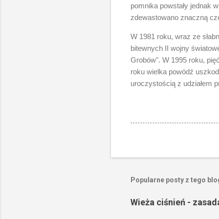
pomnika powstały jednak w 
zdewastowano znaczną czę
W 1981 roku, wraz ze słab
bitewnych II wojny światow
Grobów". W 1995 roku, pię
roku wielka powódź uszkod
uroczystością z udziałem p
Popularne posty z tego bl
Wieża ciśnień - zasad