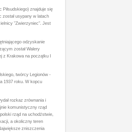
 Piłsudskiego) znajduje się
c został usypany w latach
elnicy "Zwierzyniec". Jest
ętniającego odzyskanie
czącym został Walery
j z Krakowa na początku I
dskiego, twórcy Legionów -
ca 1937 roku. W kopcu
ydał rozkaz zrównania i
ojnie komunistyczny rząd
z polski rząd na uchodźstwie,
acji, a okoliczny teren
Największe zniszczenia