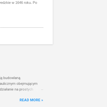
wedzkie w 1646 roku. Po
ją budowlaną.
draulicznym obejmującym
działanie na prostych
nfrastruktury wodnej,
READ MORE »
ż ciśnień jest zwiększanie
aniu wieży ciśnień jest