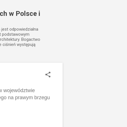
ch w Polsce i
ń jest odpowiedzialna
est podstawowym
rchitektury. Bogactwo
e ciśnień występują
 w województwie
iego na prawym brzegu