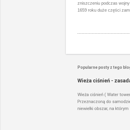
zniszczeniu podczas wojny 
1659 roku duże części zam
Popularne posty z tego bl
Wieża ciśnień - zasad
Wieża ciśnień ( Water towe
Przeznaczoną do samodzieln
niewielki obszar, na którym
prawach fizyki. Posiada wie
zaplanowanej dla sektorów 
ciśnienia wody do dystrybuc