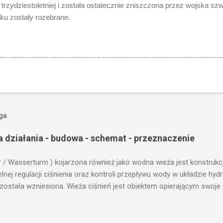
trzydziestoletniej i została ostatecznie zniszczona przez wojska sz
ku zostały rozebrane.
oga
a działania - budowa - schemat - przeznaczenie
r / Wasserturm ) kojarzona również jako wodna wieża jest konstrukc
ej regulacji ciśnienia oraz kontroli przepływu wody w układzie hy
 została wzniesiona. Wieża ciśnień jest obiektem opierającym swoje 
le cech funkcjonalnych, na których opierają się fundamenty modułu i
przemysłowych, miejskich oraz kolejowych. Podstawową funkcją wie
ji. Zasada działania wieży ciśnień Cechą priorytetową przy projektow