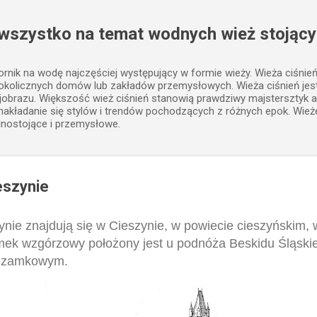
Przejdź do głównej zawartości
 wszystko na temat wodnych wież stojący
iornik na wodę najczęściej występujący w formie wieży. Wieża ciśnie
 okolicznych domów lub zakładów przemysłowych. Wieża ciśnień j
jobrazu. Większość wież ciśnień stanowią prawdziwy majstersztyk a
, nakładanie się stylów i trendów pochodzących z różnych epok. Wież
lnostojące i przemysłowe.
eszynie
ie znajdują się w Cieszynie, w powiecie cieszyńskim,
amek wzgórzowy położony jest u podnóża Beskidu Śląsk
u zamkowym.