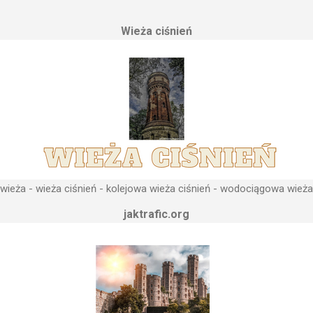
erenu pod przyszłe fundamenty obiektu. Konstrukcja, aby mogła by
Wieża ciśnień
 najwyższym lokalnym wzniesieniu. Ponieważ gromadząca się woda 
, niż instalacje wodne znajdujące się u odbiorców. Schema...
ieża - wieża ciśnień - kolejowa wieża ciśnień - wodociągowa wieża
jaktrafic.org