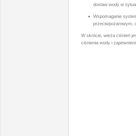
dostaw wody w sytua
Wspomaganie system
przeciwpożarowym, d
W skrócie, wieża ciśnień j
ciśnienia wody i zapewnien