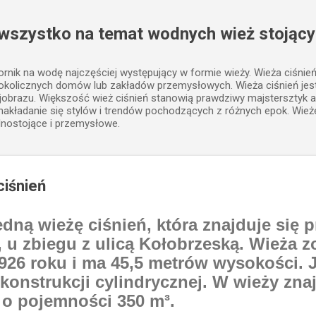
Przejdź do głównej zawartości
 wszystko na temat wodnych wież stojący
iornik na wodę najczęściej występujący w formie wieży. Wieża ciśnie
 okolicznych domów lub zakładów przemysłowych. Wieża ciśnień j
jobrazu. Większość wież ciśnień stanowią prawdziwy majstersztyk a
, nakładanie się stylów i trendów pochodzących z różnych epok. Wież
lnostojące i przemysłowe.
ciśnień
dną wieżę ciśnień, która znajduje się p
, u zbiegu z ulicą Kołobrzeską. Wieża z
26 roku i ma 45,5 metrów wysokości. J
konstrukcji cylindrycznej. W wieży znaj
 o pojemności 350 m³.