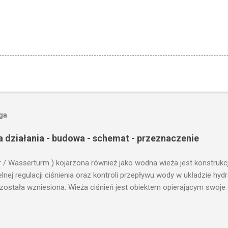
oga
a działania - budowa - schemat - przeznaczenie
r / Wasserturm ) kojarzona również jako wodna wieża jest konstrukc
ej regulacji ciśnienia oraz kontroli przepływu wody w układzie hy
 została wzniesiona. Wieża ciśnień jest obiektem opierającym swoje 
le cech funkcjonalnych, na których opierają się fundamenty modułu i
przemysłowych, miejskich oraz kolejowych. Podstawową funkcją wie
ji. Zasada działania wieży ciśnień Cechą priorytetową przy projektow