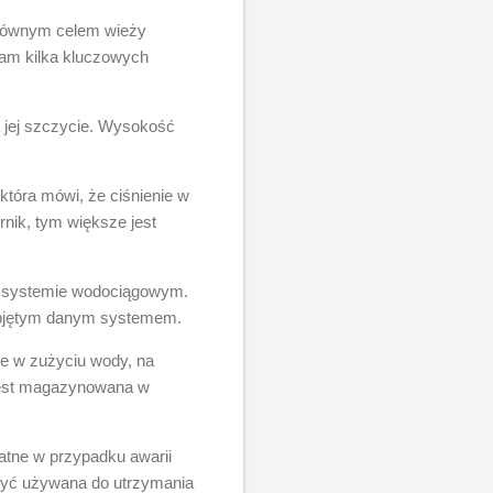
 Głównym celem wieży
iam kilka kluczowych
 jej szczycie. Wysokość
która mówi, że ciśnienie w
nik, tym większe jest
a w systemie wodociągowym.
 objętym danym systemem.
e w zużyciu wody, na
jest magazynowana w
datne w przypadku awarii
być używana do utrzymania