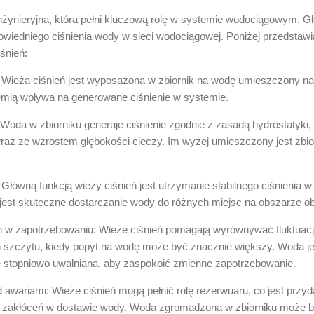
 inżynieryjna, która pełni kluczową rolę w systemie wodociągowym.
powiedniego ciśnienia wody w sieci wodociągowej. Poniżej przedstaw
iśnień:
: Wieża ciśnień jest wyposażona w zbiornik na wodę umieszczony na
iemią wpływa na generowane ciśnienie w systemie.
Woda w zbiorniku generuje ciśnienie zgodnie z zasadą hydrostatyki, 
wraz ze wzrostem głębokości cieczy. Im wyżej umieszczony jest zbior
a: Główną funkcją wieży ciśnień jest utrzymanie stabilnego ciśnieni
 jest skuteczne dostarczanie wody do różnych miejsc na obszarze
w zapotrzebowaniu: Wieże ciśnień pomagają wyrównywać fluktuacj
h szczytu, kiedy popyt na wodę może być znacznie większy. Woda 
ie stopniowo uwalniana, aby zaspokoić zmienne zapotrzebowanie.
 awariami: Wieże ciśnień mogą pełnić rolę rezerwuaru, co jest przy
h zakłóceń w dostawie wody. Woda zgromadzona w zbiorniku może 