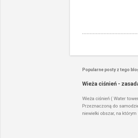
Popularne posty z tego bl
Wieża ciśnień - zasad
Wieża ciśnień ( Water towe
Przeznaczoną do samodzieln
niewielki obszar, na którym
prawach fizyki. Posiada wie
zaplanowanej dla sektorów 
ciśnienia wody do dystrybuc