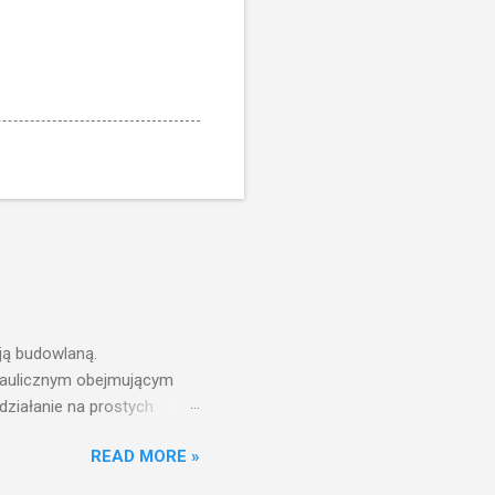
ją budowlaną.
draulicznym obejmującym
działanie na prostych
nfrastruktury wodnej,
READ MORE »
ż ciśnień jest zwiększanie
aniu wieży ciśnień jest