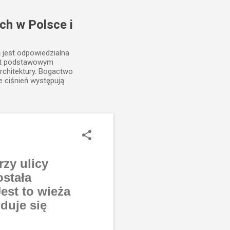
ch w Polsce i
ń jest odpowiedzialna
est podstawowym
rchitektury. Bogactwo
e ciśnień występują
rzy ulicy
ostała
est to wieża
duje się