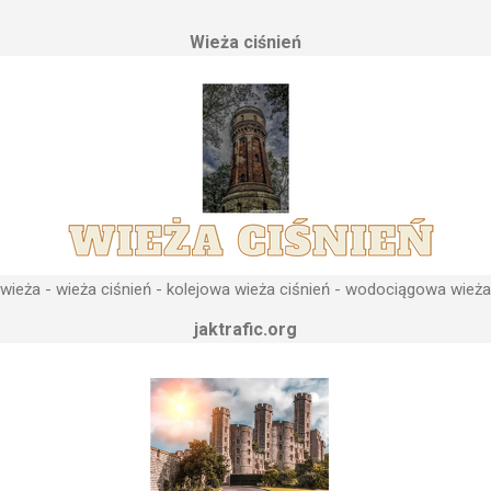
erenu pod przyszłe fundamenty obiektu. Konstrukcja, aby mogła by
Wieża ciśnień
 najwyższym lokalnym wzniesieniu. Ponieważ gromadząca się woda 
, niż instalacje wodne znajdujące się u odbiorców. Schema...
ieża - wieża ciśnień - kolejowa wieża ciśnień - wodociągowa wieża
jaktrafic.org