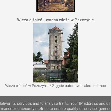
Wieża ciśnień - wodna wieża w Pszczynie
Wieża ciśnień w Pszczynie / Zdjęcie autorstwa : alex and mac
Obsługiwane przez usługę Blogger
liver its services and to analyze traffic. Your IP address and u
rmance and security metrics to ensure quality of service, gener
Zgłoś nadużycie