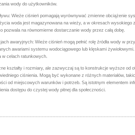
zania wody do użytkowników.
ływu: Wieże ciśnień pomagają wyrównywać zmienne obciążenie s
życia woda jest magazynowana na wieży, a w okresach wysokiego zu
co pozwala na równomierne dostarczanie wody przez całą dobę.
ach awaryjnych: Wieże ciśnień mogą pełnić rolę źródła wody w prz
nych awariami systemu wodociągowego lub klęskami żywiołowymi
 w celach ratunkowych.
żne kształty i rozmiary, ale zazwyczaj są to konstrukcje wyższe od
iedniego ciśnienia. Mogą być wykonane z różnych materiałów, takich 
ości od miejscowych warunków i potrzeb. Są istotnym elementem inf
enia dostępu do czystej wody pitnej dla społeczności.