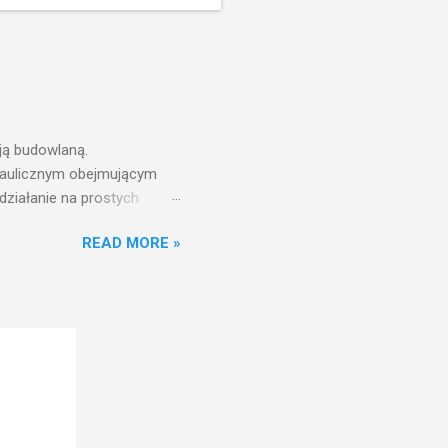
ją budowlaną.
draulicznym obejmującym
działanie na prostych
nfrastruktury wodnej,
READ MORE »
ż ciśnień jest zwiększanie
aniu wieży ciśnień jest
ć w pełni funkcjonalna
w zbiorniku wieży ciśnień