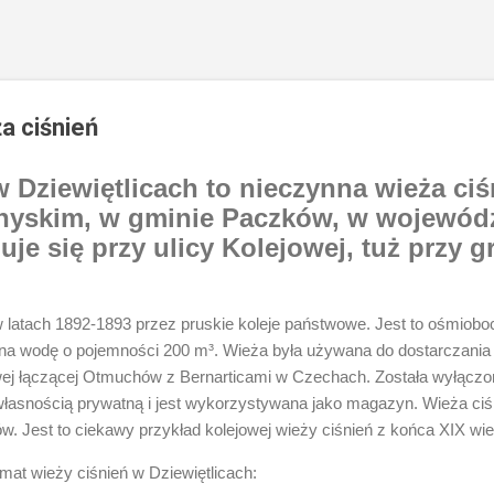
ża ciśnień
w Dziewiętlicach to nieczynna wieża ciś
 nyskim, w gminie Paczków, w wojewód
je się przy ulicy Kolejowej, tuż przy g
 latach 1892-1893 przez pruskie koleje państwowe. Jest to ośmiobo
 na wodę o pojemności 200 m³. Wieża była używana do dostarczani
lejowej łączącej Otmuchów z Bernarticami w Czechach. Została wyłącz
własnością prywatną i jest wykorzystywana jako magazyn. Wieża ciśn
w. Jest to ciekawy przykład kolejowej wieży ciśnień z końca XIX wie
mat wieży ciśnień w Dziewiętlicach: