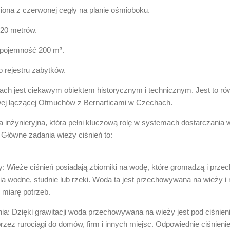
iona z czerwonej cegły na planie ośmioboku.
20 metrów.
 pojemność 200 m³.
o rejestru zabytków.
cach jest ciekawym obiektem historycznym i technicznym. Jest to r
lejowej łączącej Otmuchów z Bernarticami w Czechach.
ja inżynieryjna, która pełni kluczową rolę w systemach dostarczania
 Główne zadania wieży ciśnień to:
Wieże ciśnień posiadają zbiorniki na wodę, które gromadzą i prze
ęcia wodne, studnie lub rzeki. Woda ta jest przechowywana na wieży 
 miarę potrzeb.
ia: Dzięki grawitacji woda przechowywana na wieży jest pod ciśnieni
zez rurociągi do domów, firm i innych miejsc. Odpowiednie ciśnienie