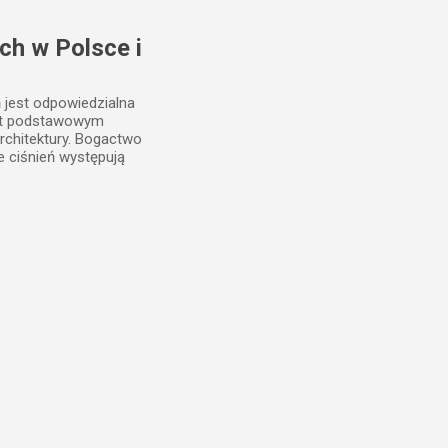
ch w Polsce i
ń jest odpowiedzialna
est podstawowym
rchitektury. Bogactwo
e ciśnień występują