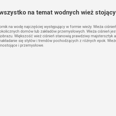
Przejdź do głównej zawartości
 wszystko na temat wodnych wież stojący
iornik na wodę najczęściej występujący w formie wieży. Wieża ciśnie
 okolicznych domów lub zakładów przemysłowych. Wieża ciśnień j
jobrazu. Większość wież ciśnień stanowią prawdziwy majstersztyk a
, nakładanie się stylów i trendów pochodzących z różnych epok. Wież
lnostojące i przemysłowe.