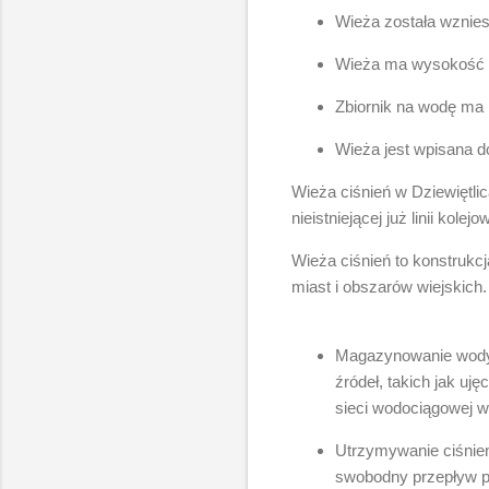
Wieża została wznies
Wieża ma wysokość 
Zbiornik na wodę ma
Wieża jest wpisana d
Wieża ciśnień w Dziewiętli
nieistniejącej już linii ko
Wieża ciśnień to konstrukc
miast i obszarów wiejskich.
Magazynowanie wody: 
źródeł, takich jak uj
sieci wodociągowej w
Utrzymywanie ciśnien
swobodny przepływ pr