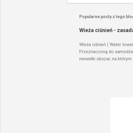
Popularne posty z tego bl
Wieża ciśnień - zasad
Wieża ciśnień ( Water towe
Przeznaczoną do samodzieln
niewielki obszar, na którym
prawach fizyki. Posiada wie
zaplanowanej dla sektorów 
ciśnienia wody do dystrybuc
wyszukanie odpowiedniego t
musi zostać wybudowana na
musi być umieszczona wyżej