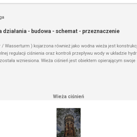
oga
a działania - budowa - schemat - przeznaczenie
r / Wasserturm ) kojarzona również jako wodna wieża jest konstrukc
ej regulacji ciśnienia oraz kontroli przepływu wody w układzie hy
 została wzniesiona. Wieża ciśnień jest obiektem opierającym swoje 
le cech funkcjonalnych, na których opierają się fundamenty modułu i
przemysłowych, miejskich oraz kolejowych. Podstawową funkcją wie
ji. Zasada działania wieży ciśnień Cechą priorytetową przy projektow
erenu pod przyszłe fundamenty obiektu. Konstrukcja, aby mogła by
Wieża ciśnień
 najwyższym lokalnym wzniesieniu. Ponieważ gromadząca się woda 
, niż instalacje wodne znajdujące się u odbiorców. Schema...