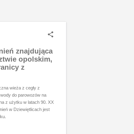
nień znajdująca
ztwie opolskim,
ranicy z
czna wieża z cegły z
a wody do parowozów na
ona z użytku w latach 90. XX
ień w Dziewiętlicach jest
ku.