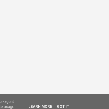
ser-agent
ate usage
LEARN MORE
GOT IT