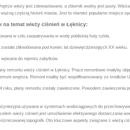
Wnętrze wieży jest zdewastowane, a zbiornik wodny jest pusty. Wieża
 ważną częścią historii miasta. Jest to również popularne miejsce s
k na temat wieży ciśnień w Łęknicy:
wana w celu zaopatrywania w wodę pobliskiej huty szkła.
 została zlikwidowana pod koniec lat dziewięćdziesiątych XX wieku.
t wpisana do rejestru zabytków.
lany remontu wieży ciśnień w Łęknicy. Prace remontowe miałyby obją
remont wnętrza. Remont miałby być współfinansowany ze środków Uni
4 roku, plany remontu zostały zawieszone. Powodem zawieszenia pr
a inżynieryjna używana w systemach wodociągowych do przechowywa
 celem wieży ciśnień jest umożliwienie efektywnego dostarczania wo
óżnicowanej topografii. Oto kluczowe aspekty związane z wieżą ciś