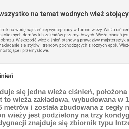
Przejdź do głównej zawartości
 wszystko na temat wodnych wież stojący
iornik na wodę najczęściej występujący w formie wieży. Wieża ciśnie
 okolicznych domów lub zakładów przemysłowych. Wieża ciśnień j
jobrazu. Większość wież ciśnień stanowią prawdziwy majstersztyk a
, nakładanie się stylów i trendów pochodzących z różnych epok. Wież
lnostojące i przemysłowe.
śnień
uje się jedna wieża ciśnień, położona
est to wieża zakładowa, wybudowana w 1
 metrów i została zbudowana z cegły n
on wieży jest podzielony na trzy kondy
ygnacji znajduje się zbiornik typu Intz