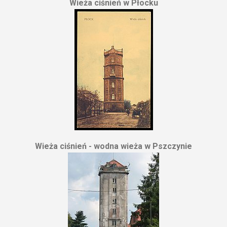
Wieża ciśnień w Płocku
Wieża ciśnień - wodna wieża w Pszczynie