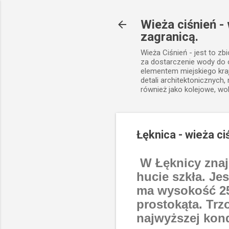
Wieża ciśnień -
zagranicą.
Wieża Ciśnień - jest to zb
za dostarczenie wody do
elementem miejskiego kra
detali architektonicznych
również jako kolejowe, wo
Łęknica - wieża ci
W Łęknicy znajd
hucie szkła. J
ma wysokość 25
prostokąta. Trz
najwyższej kond