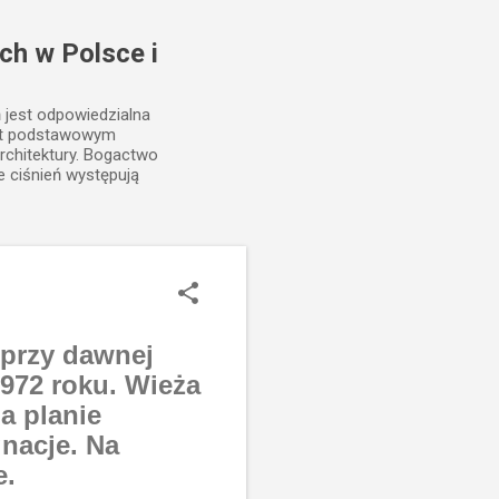
ch w Polsce i
ń jest odpowiedzialna
est podstawowym
rchitektury. Bogactwo
e ciśnień występują
 przy dawnej
972 roku. Wieża
a planie
gnacje. Na
e.