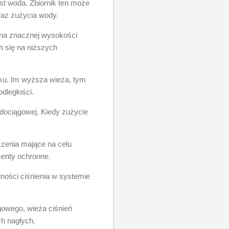
st woda. Zbiornik ten może
raz zużycia wody.
 na znacznej wysokości
h się na niższych
niku. Im wyższa wieża, tym
dległości.
odociągowej. Kiedy zużycie
zenia mające na celu
menty ochronne.
ności ciśnienia w systemie
owego, wieża ciśnień
ch nagłych.