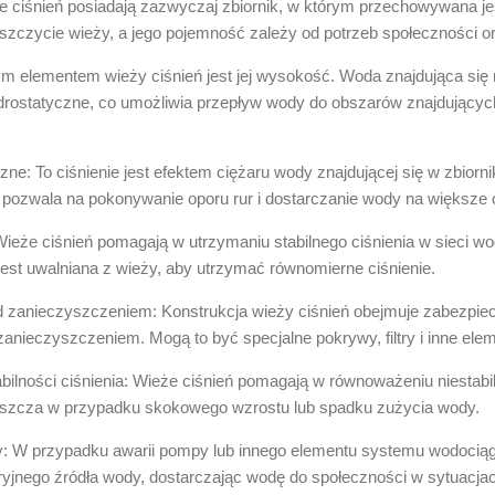
e ciśnień posiadają zazwyczaj zbiornik, w którym przechowywana je
zczycie wieży, a jego pojemność zależy od potrzeb społeczności o
 elementem wieży ciśnień jest jej wysokość. Woda znajdująca się
ydrostatyczne, co umożliwia przepływ wody do obszarów znajdującyc
zne: To ciśnienie jest efektem ciężaru wody znajdującej się w zbior
o pozwala na pokonywanie oporu rur i dostarczanie wody na większe o
 Wieże ciśnień pomagają w utrzymaniu stabilnego ciśnienia w sieci w
est uwalniana z wieży, aby utrzymać równomierne ciśnienie.
 zanieczyszczeniem: Konstrukcja wieży ciśnień obejmuje zabezpiec
anieczyszczeniem. Mogą to być specjalne pokrywy, filtry i inne ele
ilności ciśnienia: Wieże ciśnień pomagają w równoważeniu niestabil
zcza w przypadku skokowego wzrostu lub spadku zużycia wody.
y: W przypadku awarii pompy lub innego elementu systemu wodociąg
ryjnego źródła wody, dostarczając wodę do społeczności w sytuacja