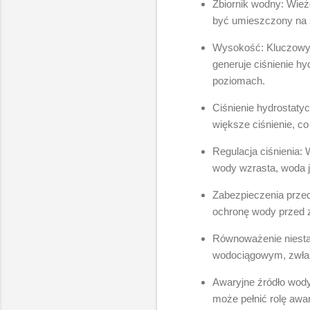
Zbiornik wodny: Wież
być umieszczony na s
Wysokość: Kluczowym
generuje ciśnienie h
poziomach.
Ciśnienie hydrostatyc
większe ciśnienie, c
Regulacja ciśnienia:
wody wzrasta, woda j
Zabezpieczenia przed
ochronę wody przed z
Równoważenie niestab
wodociągowym, zwłas
Awaryjne źródło wod
może pełnić rolę awa