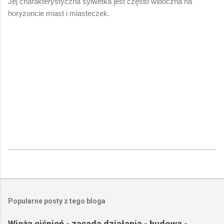
Jej charakterystyczna sylwetka jest często widoczna na
horyzoncie miast i miasteczek.
Popularne posty z tego bloga
Wieża ciśnień - zasada działania - budowa -