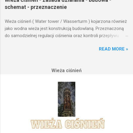
schemat - przeznaczenie
Wieża ciśnień ( Water tower / Wasserturm ) kojarzona również
jako wodna wieża jest konstrukcją budowlaną. Przeznaczoną
do samodzielnej regulacji ciśnienia oraz kontroli przepływu
wody w układzie hydraulicznym obejmującym niewielki obszar,
READ MORE »
na którym została wzniesiona. Wieża ciśnień jest obiektem
opierającym swoje działanie na prostych prawach fizyki.
Posiada wiele cech funkcjonalnych, na których opierają się
Wieża ciśnień
fundamenty modułu infrastruktury wodnej, zaplanowanej dla
sektorów przemysłowych, miejskich oraz kolejowych.
Podstawową funkcją wież ciśnień jest zwiększanie ciśnienia
wody do dystrybucji. Zasada działania wieży ciśnień Cechą
priorytetową przy projektowaniu wieży ciśnień jest wyszukanie
odpowiedniego terenu pod przyszłe fundamenty obiektu.
Konstrukcja, aby mogła być w pełni funkcjonalna musi zostać
wybudowana na najwyższym lokalnym wzniesieniu. Ponieważ
gromadząca się woda w zbiorniku wieży ciśnień musi być