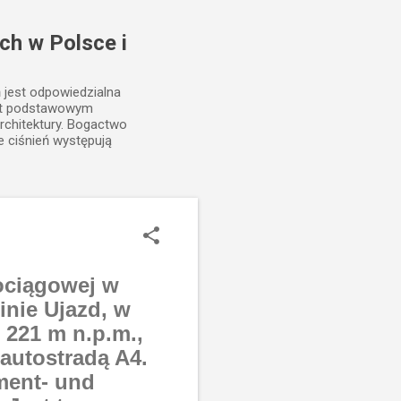
ch w Polsce i
ń jest odpowiedzialna
est podstawowym
rchitektury. Bogactwo
e ciśnień występują
ociągowej w
inie Ujazd, w
 221 m n.p.m.,
 autostradą A4.
ment- und