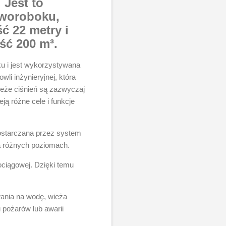
 Jest to
zworoboku,
 22 metry i
ść 200 m³.
ku i jest wykorzystywana
li inżynieryjnej, która
ieże ciśnień są zazwyczaj
ją różne cele i funkcje
ostarczana przez system
a różnych poziomach.
ociągowej. Dzięki temu
ania na wodę, wieża
 pożarów lub awarii