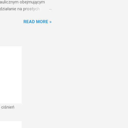
draulicznym obejmującym
działanie na prostych
nfrastruktury wodnej,
READ MORE »
ż ciśnień jest zwiększanie
aniu wieży ciśnień jest
ć w pełni funkcjonalna
w zbiorniku wieży ciśnień
 ciśnień