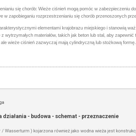
enianiu się chorób: Wieże ciśnień mogą pomóc w zabezpieczeniu do
zowe w zapobieganiu rozprzestrzenianiu się chorób przenoszonych prz
arakterystycznymi elementami krajobrazu miejskiego i stanowią ważn
z wytrzymałych materiałów, takich jak beton lub stal, aby zapewnić 
, ale wieże ciśnień zazwyczaj mają cylindryczną lub stożkową formę.
oga
a działania - budowa - schemat - przeznaczenie
r / Wasserturm ) kojarzona również jako wodna wieża jest konstrukc