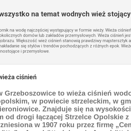
Przejdź do głównej zawartości
 wszystko na temat wodnych wież stojący
iornik na wodę najczęściej występujący w formie wieży. Wieża ciśnie
 okolicznych domów lub zakładów przemysłowych. Wieża ciśnień j
jobrazu. Większość wież ciśnień stanowią prawdziwy majstersztyk a
, nakładanie się stylów i trendów pochodzących z różnych epok. Wież
lnostojące i przemysłowe.
ieża ciśnień
w Grzeboszowice to wieża ciśnień wod
polskim, w powiecie strzeleckim, w gm
eroniowice. Znajduje się na wysokości
 od drogi łączącej Strzelce Opolskie z
zniesiona w 1907 roku przez firmę „Ce