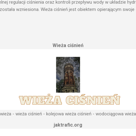
ej regulacji ciśnienia oraz kontroli przepływu wody w układzie hy
 została wzniesiona. Wieża ciśnień jest obiektem opierającym swoje 
le cech funkcjonalnych, na których opierają się fundamenty modułu i
przemysłowych, miejskich oraz kolejowych. Podstawową funkcją wie
ji. Zasada działania wieży ciśnień Cechą priorytetową przy projektow
erenu pod przyszłe fundamenty obiektu. Konstrukcja, aby mogła by
Wieża ciśnień
 najwyższym lokalnym wzniesieniu. Ponieważ gromadząca się woda 
, niż instalacje wodne znajdujące się u odbiorców. Schema...
ieża - wieża ciśnień - kolejowa wieża ciśnień - wodociągowa wieża
jaktrafic.org