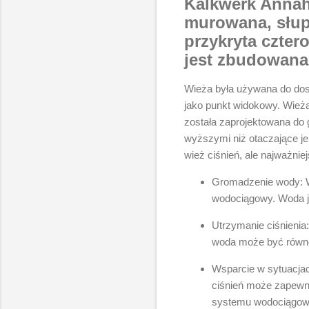
Kalkwerk Annahü
murowana, słup
przykryta czte
jest zbudowana
Wieża była używana do dost
jako punkt widokowy. Wieża 
została zaprojektowana do 
wyższymi niż otaczające je 
wież ciśnień, ale najważniej
Gromadzenie wody: W
wodociągowy. Woda j
Utrzymanie ciśnienia
woda może być równo
Wsparcie w sytuacjac
ciśnień może zapewni
systemu wodociągow