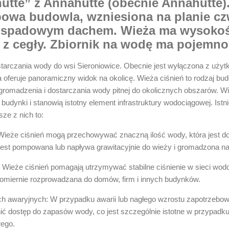
tte” z Annahütte (obecnie Annahütte).
owa budowla, wzniesiona na planie c
rospadowym dachem. Wieża ma wysokość
 z cegły. Zbiornik na wodę ma pojemno
arczania wody do wsi Sieroniowice. Obecnie jest wyłączona z użyt
oferuje panoramiczny widok na okolicę. Wieża ciśnień to rodzaj budow
gromadzenia i dostarczania wody pitnej do okolicznych obszarów. W
budynki i stanowią istotny element infrastruktury wodociągowej. Istnie
sze z nich to:
ieże ciśnień mogą przechowywać znaczną ilość wody, która jest d
est pompowana lub napływa grawitacyjnie do wieży i gromadzona n
: Wieże ciśnień pomagają utrzymywać stabilne ciśnienie w sieci wod
miernie rozprowadzana do domów, firm i innych budynków.
h awaryjnych: W przypadku awarii lub nagłego wzrostu zapotrzebow
ć dostęp do zapasów wody, co jest szczególnie istotne w przypadku
ego.