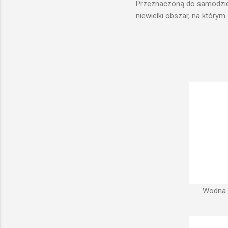
Przeznaczoną do samodzieln
niewielki obszar, na którym
prawach fizyki. Posiada wie
zaplanowanej dla sektorów 
ciśnienia wody do dystrybuc
wyszukanie odpowiedniego t
musi zostać wybudowana na
musi być umieszczona wyżej
Wodna w