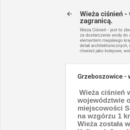
Wieża ciśnień -
zagranicą.
Wieża Ciśnień - jest to zb
za dostarczenie wody do
elementem miejskiego kra
detali architektonicznych
również jako kolejowe, wo
Grzeboszowice - w
Wieża ciśnień 
województwie o
miejscowości Si
na wzgórzu 1 km
Wieża została w