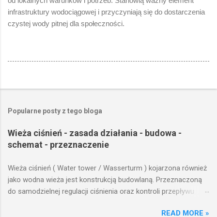
od lokalnych warunków i potrzeb. Stanowią ważny element
infrastruktury wodociągowej i przyczyniają się do dostarczenia
czystej wody pitnej dla społeczności.
Popularne posty z tego bloga
Wieża ciśnień - zasada działania - budowa -
schemat - przeznaczenie
Wieża ciśnień ( Water tower / Wasserturm ) kojarzona również
jako wodna wieża jest konstrukcją budowlaną. Przeznaczoną
do samodzielnej regulacji ciśnienia oraz kontroli przepływu
wody w układzie hydraulicznym obejmującym niewielki obszar,
READ MORE »
na którym została wzniesiona. Wieża ciśnień jest obiektem