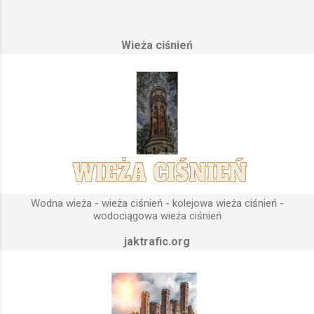
opierającym swoje działanie na prostych prawach fizyki.
Posiada wiele cech funkcjonalnych, na których opierają się
Wieża ciśnień
fundamenty modułu infrastruktury wodnej, zaplanowanej dla
sektorów przemysłowych, miejskich oraz kolejowych.
Podstawową funkcją wież ciśnień jest zwiększanie ciśnienia
wody do dystrybucji. Zasada działania wieży ciśnień Cechą
priorytetową przy projektowaniu wieży ciśnień jest wyszukanie
odpowiedniego terenu pod przyszłe fundamenty obiektu.
Konstrukcja, aby mogła być w pełni funkcjonalna musi zostać
wybudowana na najwyższym lokalnym wzniesieniu. Ponieważ
gromadząca się woda w zbiorniku wieży ciśnień musi być
umieszczona wyżej, niż instalacje wodne znajdujące się u
Wodna wieża - wieża ciśnień - kolejowa wieża ciśnień -
odbiorców. Schema...
wodociągowa wieża ciśnień
jaktrafic.org