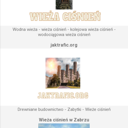
Konstrukcja, aby mogła być w pełni funkcjonalna musi zostać
wybudowana na najwyższym lokalnym wzniesieniu. Ponieważ
gromadząca się woda w zbiorniku wieży ciśnień musi być
umieszczona wyżej, niż instalacje wodne znajdujące się u
Wodna wieża - wieża ciśnień - kolejowa wieża ciśnień -
odbiorców. Schema...
wodociągowa wieża ciśnień
jaktrafic.org
Drewniane budownictwo - Zabytki - Wieże ciśnień
Wieża ciśnień w Zabrzu