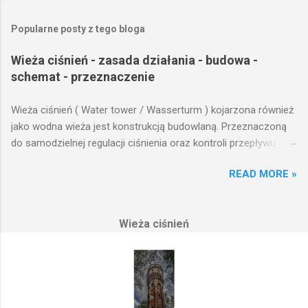
Popularne posty z tego bloga
Wieża ciśnień - zasada działania - budowa -
schemat - przeznaczenie
Wieża ciśnień ( Water tower / Wasserturm ) kojarzona również
jako wodna wieża jest konstrukcją budowlaną. Przeznaczoną
do samodzielnej regulacji ciśnienia oraz kontroli przepływu
wody w układzie hydraulicznym obejmującym niewielki obszar,
READ MORE »
na którym została wzniesiona. Wieża ciśnień jest obiektem
opierającym swoje działanie na prostych prawach fizyki.
Posiada wiele cech funkcjonalnych, na których opierają się
Wieża ciśnień
fundamenty modułu infrastruktury wodnej, zaplanowanej dla
sektorów przemysłowych, miejskich oraz kolejowych.
Podstawową funkcją wież ciśnień jest zwiększanie ciśnienia
wody do dystrybucji. Zasada działania wieży ciśnień Cechą
priorytetową przy projektowaniu wieży ciśnień jest wyszukanie
odpowiedniego terenu pod przyszłe fundamenty obiektu.