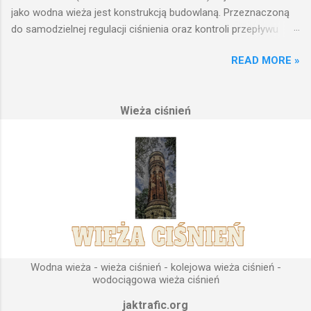
jako wodna wieża jest konstrukcją budowlaną. Przeznaczoną
do samodzielnej regulacji ciśnienia oraz kontroli przepływu
wody w układzie hydraulicznym obejmującym niewielki obszar,
READ MORE »
na którym została wzniesiona. Wieża ciśnień jest obiektem
opierającym swoje działanie na prostych prawach fizyki.
Posiada wiele cech funkcjonalnych, na których opierają się
Wieża ciśnień
fundamenty modułu infrastruktury wodnej, zaplanowanej dla
sektorów przemysłowych, miejskich oraz kolejowych.
Podstawową funkcją wież ciśnień jest zwiększanie ciśnienia
wody do dystrybucji. Zasada działania wieży ciśnień Cechą
priorytetową przy projektowaniu wieży ciśnień jest wyszukanie
odpowiedniego terenu pod przyszłe fundamenty obiektu.
Konstrukcja, aby mogła być w pełni funkcjonalna musi zostać
wybudowana na najwyższym lokalnym wzniesieniu. Ponieważ
gromadząca się woda w zbiorniku wieży ciśnień musi być
umieszczona wyżej, niż instalacje wodne znajdujące się u
Wodna wieża - wieża ciśnień - kolejowa wieża ciśnień -
odbiorców. Schema...
wodociągowa wieża ciśnień
jaktrafic.org