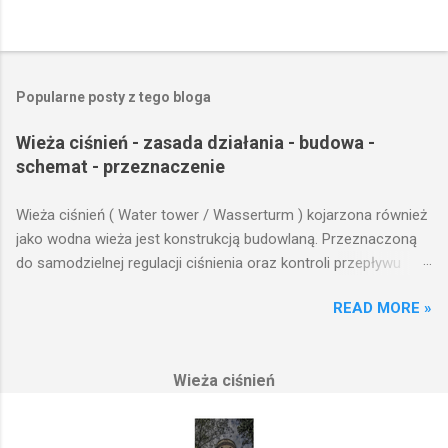
Popularne posty z tego bloga
Wieża ciśnień - zasada działania - budowa -
schemat - przeznaczenie
Wieża ciśnień ( Water tower / Wasserturm ) kojarzona również
jako wodna wieża jest konstrukcją budowlaną. Przeznaczoną
do samodzielnej regulacji ciśnienia oraz kontroli przepływu
wody w układzie hydraulicznym obejmującym niewielki obszar,
READ MORE »
na którym została wzniesiona. Wieża ciśnień jest obiektem
opierającym swoje działanie na prostych prawach fizyki.
Posiada wiele cech funkcjonalnych, na których opierają się
Wieża ciśnień
fundamenty modułu infrastruktury wodnej, zaplanowanej dla
sektorów przemysłowych, miejskich oraz kolejowych.
Podstawową funkcją wież ciśnień jest zwiększanie ciśnienia