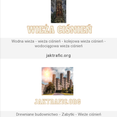
wody do dystrybucji. Zasada działania wieży ciśnień Cechą
priorytetową przy projektowaniu wieży ciśnień jest wyszukanie
odpowiedniego terenu pod przyszłe fundamenty obiektu.
Konstrukcja, aby mogła być w pełni funkcjonalna musi zostać
wybudowana na najwyższym lokalnym wzniesieniu. Ponieważ
gromadząca się woda w zbiorniku wieży ciśnień musi być
umieszczona wyżej, niż instalacje wodne znajdujące się u
Wodna wieża - wieża ciśnień - kolejowa wieża ciśnień -
odbiorców. Schema...
wodociągowa wieża ciśnień
jaktrafic.org
Drewniane budownictwo - Zabytki - Wieże ciśnień