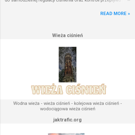
wody w układzie hydraulicznym obejmującym niewielki obszar,
READ MORE »
na którym została wzniesiona. Wieża ciśnień jest obiektem
opierającym swoje działanie na prostych prawach fizyki.
Posiada wiele cech funkcjonalnych, na których opierają się
Wieża ciśnień
fundamenty modułu infrastruktury wodnej, zaplanowanej dla
sektorów przemysłowych, miejskich oraz kolejowych.
Podstawową funkcją wież ciśnień jest zwiększanie ciśnienia
wody do dystrybucji. Zasada działania wieży ciśnień Cechą
priorytetową przy projektowaniu wieży ciśnień jest wyszukanie
odpowiedniego terenu pod przyszłe fundamenty obiektu.
Konstrukcja, aby mogła być w pełni funkcjonalna musi zostać
wybudowana na najwyższym lokalnym wzniesieniu. Ponieważ
gromadząca się woda w zbiorniku wieży ciśnień musi być
umieszczona wyżej, niż instalacje wodne znajdujące się u
Wodna wieża - wieża ciśnień - kolejowa wieża ciśnień -
odbiorców. Schema...
wodociągowa wieża ciśnień
jaktrafic.org