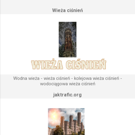
Posiada wiele cech funkcjonalnych, na których opierają się
Wieża ciśnień
fundamenty modułu infrastruktury wodnej, zaplanowanej dla
sektorów przemysłowych, miejskich oraz kolejowych.
Podstawową funkcją wież ciśnień jest zwiększanie ciśnienia
wody do dystrybucji. Zasada działania wieży ciśnień Cechą
priorytetową przy projektowaniu wieży ciśnień jest wyszukanie
odpowiedniego terenu pod przyszłe fundamenty obiektu.
Konstrukcja, aby mogła być w pełni funkcjonalna musi zostać
wybudowana na najwyższym lokalnym wzniesieniu. Ponieważ
gromadząca się woda w zbiorniku wieży ciśnień musi być
umieszczona wyżej, niż instalacje wodne znajdujące się u
Wodna wieża - wieża ciśnień - kolejowa wieża ciśnień -
odbiorców. Schema...
wodociągowa wieża ciśnień
jaktrafic.org