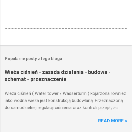
Popularne posty z tego bloga
Wieża ciśnień - zasada działania - budowa -
schemat - przeznaczenie
Wieża ciśnień ( Water tower / Wasserturm ) kojarzona również
jako wodna wieża jest konstrukcją budowlaną. Przeznaczoną
do samodzielnej regulacji ciśnienia oraz kontroli przepływu
wody w układzie hydraulicznym obejmującym niewielki obszar,
READ MORE »
na którym została wzniesiona. Wieża ciśnień jest obiektem
opierającym swoje działanie na prostych prawach fizyki.