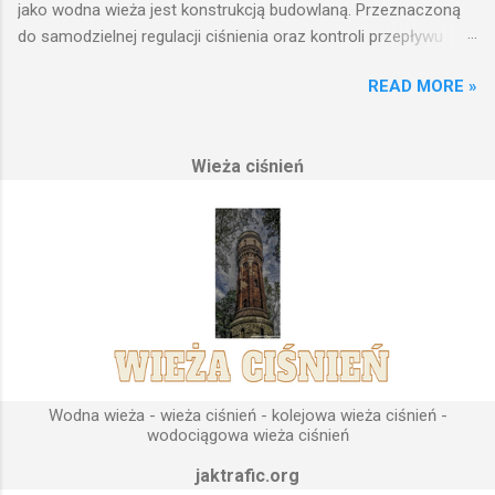
jako wodna wieża jest konstrukcją budowlaną. Przeznaczoną
do samodzielnej regulacji ciśnienia oraz kontroli przepływu
wody w układzie hydraulicznym obejmującym niewielki obszar,
READ MORE »
na którym została wzniesiona. Wieża ciśnień jest obiektem
opierającym swoje działanie na prostych prawach fizyki.
Posiada wiele cech funkcjonalnych, na których opierają się
Wieża ciśnień
fundamenty modułu infrastruktury wodnej, zaplanowanej dla
sektorów przemysłowych, miejskich oraz kolejowych.
Podstawową funkcją wież ciśnień jest zwiększanie ciśnienia
wody do dystrybucji. Zasada działania wieży ciśnień Cechą
priorytetową przy projektowaniu wieży ciśnień jest wyszukanie
odpowiedniego terenu pod przyszłe fundamenty obiektu.
Konstrukcja, aby mogła być w pełni funkcjonalna musi zostać
wybudowana na najwyższym lokalnym wzniesieniu. Ponieważ
gromadząca się woda w zbiorniku wieży ciśnień musi być
umieszczona wyżej, niż instalacje wodne znajdujące się u
Wodna wieża - wieża ciśnień - kolejowa wieża ciśnień -
odbiorców. Schema...
wodociągowa wieża ciśnień
jaktrafic.org