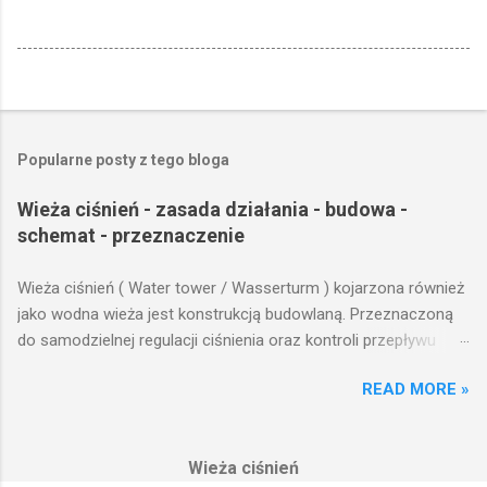
Popularne posty z tego bloga
Wieża ciśnień - zasada działania - budowa -
schemat - przeznaczenie
Wieża ciśnień ( Water tower / Wasserturm ) kojarzona również
jako wodna wieża jest konstrukcją budowlaną. Przeznaczoną
do samodzielnej regulacji ciśnienia oraz kontroli przepływu
wody w układzie hydraulicznym obejmującym niewielki obszar,
READ MORE »
na którym została wzniesiona. Wieża ciśnień jest obiektem
opierającym swoje działanie na prostych prawach fizyki.
Posiada wiele cech funkcjonalnych, na których opierają się
Wieża ciśnień
fundamenty modułu infrastruktury wodnej, zaplanowanej dla