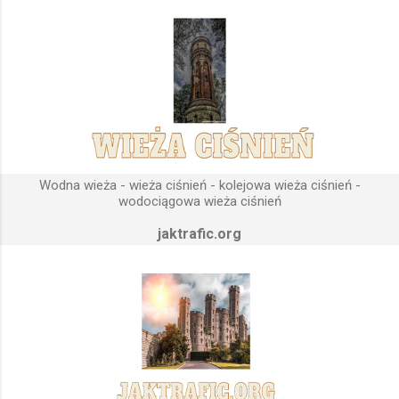
sektorów przemysłowych, miejskich oraz kolejowych.
Podstawową funkcją wież ciśnień jest zwiększanie ciśnienia
wody do dystrybucji. Zasada działania wieży ciśnień Cechą
priorytetową przy projektowaniu wieży ciśnień jest wyszukanie
odpowiedniego terenu pod przyszłe fundamenty obiektu.
Konstrukcja, aby mogła być w pełni funkcjonalna musi zostać
wybudowana na najwyższym lokalnym wzniesieniu. Ponieważ
gromadząca się woda w zbiorniku wieży ciśnień musi być
umieszczona wyżej, niż instalacje wodne znajdujące się u
Wodna wieża - wieża ciśnień - kolejowa wieża ciśnień -
odbiorców. Schema...
wodociągowa wieża ciśnień
jaktrafic.org