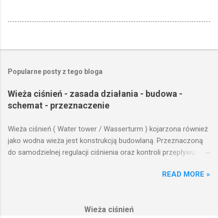
Popularne posty z tego bloga
Wieża ciśnień - zasada działania - budowa -
schemat - przeznaczenie
Wieża ciśnień ( Water tower / Wasserturm ) kojarzona również
jako wodna wieża jest konstrukcją budowlaną. Przeznaczoną
do samodzielnej regulacji ciśnienia oraz kontroli przepływu
wody w układzie hydraulicznym obejmującym niewielki obszar,
READ MORE »
na którym została wzniesiona. Wieża ciśnień jest obiektem
opierającym swoje działanie na prostych prawach fizyki.
Posiada wiele cech funkcjonalnych, na których opierają się
Wieża ciśnień
fundamenty modułu infrastruktury wodnej, zaplanowanej dla