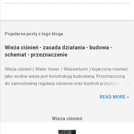
Popularne posty z tego bloga
Wieża ciśnień - zasada działania - budowa -
schemat - przeznaczenie
Wieża ciśnień ( Water tower / Wasserturm ) kojarzona również
jako wodna wieża jest konstrukcją budowlaną. Przeznaczoną
do samodzielnej regulacji ciśnienia oraz kontroli przepływu
wody w układzie hydraulicznym obejmującym niewielki obszar,
READ MORE »
na którym została wzniesiona. Wieża ciśnień jest obiektem
opierającym swoje działanie na prostych prawach fizyki.
Posiada wiele cech funkcjonalnych, na których opierają się
Wieża ciśnień
fundamenty modułu infrastruktury wodnej, zaplanowanej dla
sektorów przemysłowych, miejskich oraz kolejowych.
Podstawową funkcją wież ciśnień jest zwiększanie ciśnienia