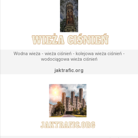
wody do dystrybucji. Zasada działania wieży ciśnień Cechą
priorytetową przy projektowaniu wieży ciśnień jest wyszukanie
odpowiedniego terenu pod przyszłe fundamenty obiektu.
Konstrukcja, aby mogła być w pełni funkcjonalna musi zostać
wybudowana na najwyższym lokalnym wzniesieniu. Ponieważ
gromadząca się woda w zbiorniku wieży ciśnień musi być
umieszczona wyżej, niż instalacje wodne znajdujące się u
Wodna wieża - wieża ciśnień - kolejowa wieża ciśnień -
odbiorców. Schema...
wodociągowa wieża ciśnień
jaktrafic.org