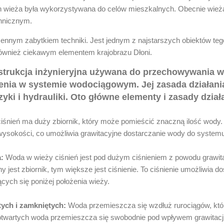
h wieża była wykorzystywana do celów mieszkalnych. Obecnie wieża
chnicznym.
 cennym zabytkiem techniki. Jest jednym z najstarszych obiektów te
również ciekawym elementem krajobrazu Dłoni.
nstrukcja inżynieryjna używana do przechowywania w
nia w systemie wodociągowym. Jej zasada działania
yki i hydrauliki. Oto główne elementy i zasady dział
śnień ma duży zbiornik, który może pomieścić znaczną ilość wody. 
ysokości, co umożliwia grawitacyjne dostarczanie wody do systemu
a:
Woda w wieży ciśnień jest pod dużym ciśnieniem z powodu grawi
jest zbiornik, tym większe jest ciśnienie. To ciśnienie umożliwia d
ych się poniżej położenia wieży.
ych i zamkniętych:
Woda przemieszcza się wzdłuż rurociągów, któ
otwartych woda przemieszcza się swobodnie pod wpływem grawitacj