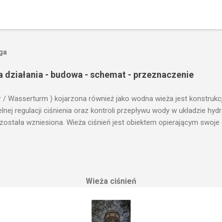
oga
a działania - budowa - schemat - przeznaczenie
r / Wasserturm ) kojarzona również jako wodna wieża jest konstrukc
ej regulacji ciśnienia oraz kontroli przepływu wody w układzie hy
 została wzniesiona. Wieża ciśnień jest obiektem opierającym swoje 
le cech funkcjonalnych, na których opierają się fundamenty modułu i
przemysłowych, miejskich oraz kolejowych. Podstawową funkcją wie
ji. Zasada działania wieży ciśnień Cechą priorytetową przy projektow
erenu pod przyszłe fundamenty obiektu. Konstrukcja, aby mogła by
Wieża ciśnień
 najwyższym lokalnym wzniesieniu. Ponieważ gromadząca się woda 
, niż instalacje wodne znajdujące się u odbiorców. Schema...