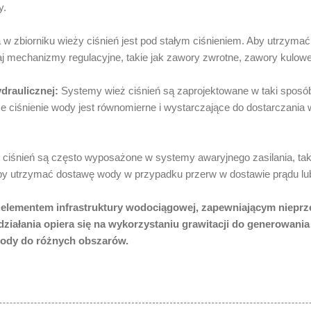
y.
 zbiorniku wieży ciśnień jest pod stałym ciśnieniem. Aby utrzymać
aj mechanizmy regulacyjne, takie jak zawory zwrotne, zawory kulowe 
draulicznej:
Systemy wież ciśnień są zaprojektowane w taki spos
że ciśnienie wody jest równomierne i wystarczające do dostarczania
ciśnień są często wyposażone w systemy awaryjnego zasilania, taki
by utrzymać dostawę wody w przypadku przerw w dostawie prądu lub
 elementem infrastruktury wodociągowej, zapewniającym niepr
działania opiera się na wykorzystaniu grawitacji do generowania
wody do różnych obszarów.