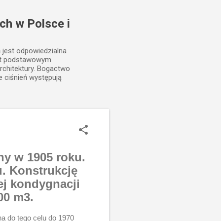
ch w Polsce i
ń jest odpowiedzialna
est podstawowym
rchitektury. Bogactwo
e ciśnień występują
ny w 1905 roku.
. Konstrukcję
ej kondygnacji
00 m3.
a do tego celu do 1970