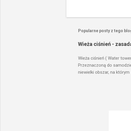
Popularne posty z tego bl
Wieża ciśnień - zasad
Wieża ciśnień ( Water towe
Przeznaczoną do samodzieln
niewielki obszar, na którym
prawach fizyki. Posiada wie
zaplanowanej dla sektorów 
ciśnienia wody do dystrybuc
wyszukanie odpowiedniego t
musi zostać wybudowana na
musi być umieszczona wyżej