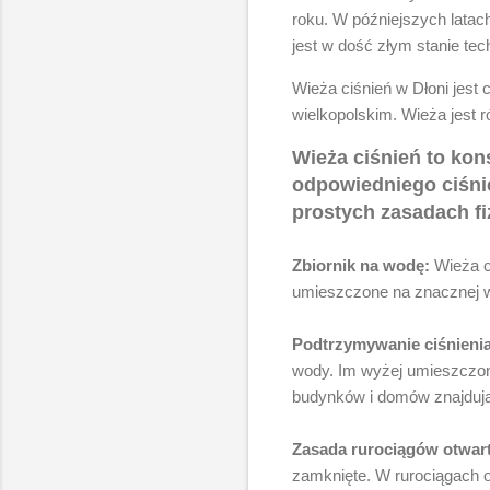
roku. W późniejszych latac
jest w dość złym stanie te
Wieża ciśnień w Dłoni jest
wielkopolskim. Wieża jest 
Wieża ciśnień to ko
odpowiedniego ciśnie
prostych zasadach fiz
Zbiornik na wodę:
Wieża ci
umieszczone na znacznej w
Podtrzymywanie ciśnieni
wody. Im wyżej umieszczony 
budynków i domów znajdując
Zasada rurociągów otwart
zamknięte. W rurociągach 