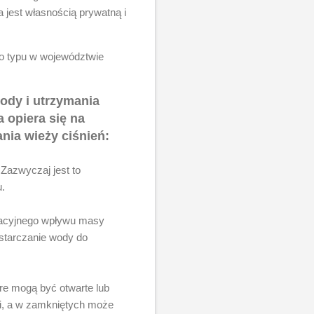
 jest własnością prywatną i
go typu w województwie
ody i utrzymania
 opiera się na
ania wieży ciśnień:
Zazwyczaj jest to
.
tacyjnego wpływu masy
ostarczanie wody do
re mogą być otwarte lub
i, a w zamkniętych może