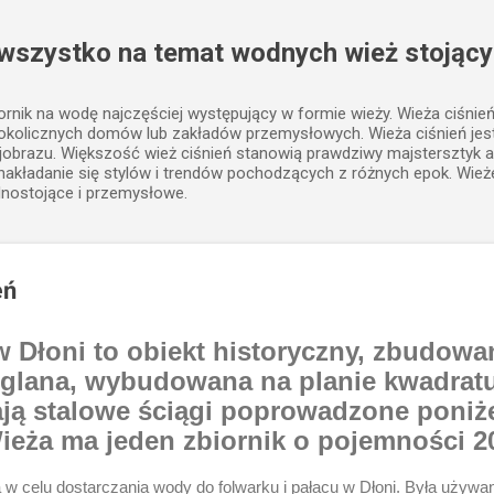
Przejdź do głównej zawartości
 wszystko na temat wodnych wież stojący
iornik na wodę najczęściej występujący w formie wieży. Wieża ciśnie
 okolicznych domów lub zakładów przemysłowych. Wieża ciśnień j
jobrazu. Większość wież ciśnień stanowią prawdziwy majstersztyk a
, nakładanie się stylów i trendów pochodzących z różnych epok. Wież
lnostojące i przemysłowe.
eń
 Dłoni to obiekt historyczny, zbudowa
ceglana, wybudowana na planie kwadratu
ją stalowe ściągi poprowadzone poniż
ieża ma jeden zbiornik o pojemności 2
 celu dostarczania wody do folwarku i pałacu w Dłoni. Była używan