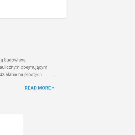
ją budowlaną.
draulicznym obejmującym
działanie na prostych
nfrastruktury wodnej,
READ MORE »
ż ciśnień jest zwiększanie
aniu wieży ciśnień jest
ć w pełni funkcjonalna
w zbiorniku wieży ciśnień