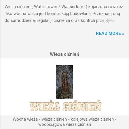
Wieża ciśnień ( Water tower / Wasserturm ) kojarzona również
jako wodna wieża jest konstrukcją budowlaną. Przeznaczoną
do samodzielnej regulacji ciśnienia oraz kontroli przepływu
wody w układzie hydraulicznym obejmującym niewielki obszar,
READ MORE »
na którym została wzniesiona. Wieża ciśnień jest obiektem
opierającym swoje działanie na prostych prawach fizyki.
Posiada wiele cech funkcjonalnych, na których opierają się
Wieża ciśnień
fundamenty modułu infrastruktury wodnej, zaplanowanej dla
sektorów przemysłowych, miejskich oraz kolejowych.
Podstawową funkcją wież ciśnień jest zwiększanie ciśnienia
wody do dystrybucji. Zasada działania wieży ciśnień Cechą
priorytetową przy projektowaniu wieży ciśnień jest wyszukanie
odpowiedniego terenu pod przyszłe fundamenty obiektu.
Konstrukcja, aby mogła być w pełni funkcjonalna musi zostać
wybudowana na najwyższym lokalnym wzniesieniu. Ponieważ
gromadząca się woda w zbiorniku wieży ciśnień musi być
umieszczona wyżej, niż instalacje wodne znajdujące się u
Wodna wieża - wieża ciśnień - kolejowa wieża ciśnień -
odbiorców. Schema...
wodociągowa wieża ciśnień