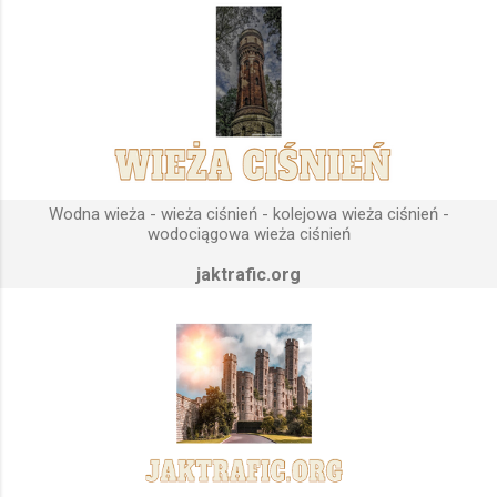
Podstawową funkcją wież ciśnień jest zwiększanie ciśnienia
wody do dystrybucji. Zasada działania wieży ciśnień Cechą
priorytetową przy projektowaniu wieży ciśnień jest wyszukanie
odpowiedniego terenu pod przyszłe fundamenty obiektu.
Konstrukcja, aby mogła być w pełni funkcjonalna musi zostać
wybudowana na najwyższym lokalnym wzniesieniu. Ponieważ
gromadząca się woda w zbiorniku wieży ciśnień musi być
umieszczona wyżej, niż instalacje wodne znajdujące się u
Wodna wieża - wieża ciśnień - kolejowa wieża ciśnień -
odbiorców. Schema...
wodociągowa wieża ciśnień
jaktrafic.org