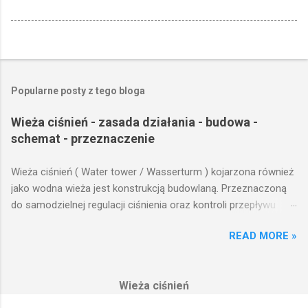
Popularne posty z tego bloga
Wieża ciśnień - zasada działania - budowa -
schemat - przeznaczenie
Wieża ciśnień ( Water tower / Wasserturm ) kojarzona również
jako wodna wieża jest konstrukcją budowlaną. Przeznaczoną
do samodzielnej regulacji ciśnienia oraz kontroli przepływu
wody w układzie hydraulicznym obejmującym niewielki obszar,
READ MORE »
na którym została wzniesiona. Wieża ciśnień jest obiektem
opierającym swoje działanie na prostych prawach fizyki.
Posiada wiele cech funkcjonalnych, na których opierają się
Wieża ciśnień
fundamenty modułu infrastruktury wodnej, zaplanowanej dla
sektorów przemysłowych, miejskich oraz kolejowych.