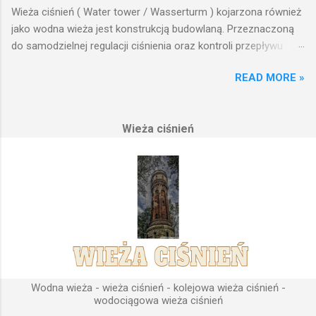
Wieża ciśnień ( Water tower / Wasserturm ) kojarzona również
jako wodna wieża jest konstrukcją budowlaną. Przeznaczoną
do samodzielnej regulacji ciśnienia oraz kontroli przepływu
wody w układzie hydraulicznym obejmującym niewielki obszar,
READ MORE »
na którym została wzniesiona. Wieża ciśnień jest obiektem
opierającym swoje działanie na prostych prawach fizyki.
Posiada wiele cech funkcjonalnych, na których opierają się
Wieża ciśnień
fundamenty modułu infrastruktury wodnej, zaplanowanej dla
sektorów przemysłowych, miejskich oraz kolejowych.
Podstawową funkcją wież ciśnień jest zwiększanie ciśnienia
wody do dystrybucji. Zasada działania wieży ciśnień Cechą
priorytetową przy projektowaniu wieży ciśnień jest wyszukanie
odpowiedniego terenu pod przyszłe fundamenty obiektu.
Konstrukcja, aby mogła być w pełni funkcjonalna musi zostać
wybudowana na najwyższym lokalnym wzniesieniu. Ponieważ
gromadząca się woda w zbiorniku wieży ciśnień musi być
umieszczona wyżej, niż instalacje wodne znajdujące się u
Wodna wieża - wieża ciśnień - kolejowa wieża ciśnień -
odbiorców. Schema...
wodociągowa wieża ciśnień