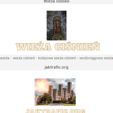
Wieża ciśnień
 najwyższym lokalnym wzniesieniu. Ponieważ gromadząca się woda 
, niż instalacje wodne znajdujące się u odbiorców. Schema...
ieża - wieża ciśnień - kolejowa wieża ciśnień - wodociągowa wieża
jaktrafic.org