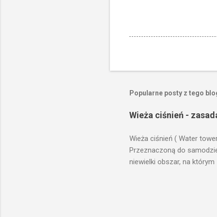
Popularne posty z tego bl
Wieża ciśnień - zasad
Wieża ciśnień ( Water towe
Przeznaczoną do samodzieln
niewielki obszar, na którym
prawach fizyki. Posiada wie
zaplanowanej dla sektorów 
ciśnienia wody do dystrybuc
wyszukanie odpowiedniego t