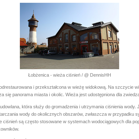
Łobżenica - wieża ciśnień / @ DennisHH
odrestaurowana i przekształcona w wieżę widokową. Na szczycie wie
a się panorama miasta i okolic. Wieża jest udostępniona dla zwiedza
budowlana, która służy do gromadzenia i utrzymania ciśnienia wody. 
starczania wody do okolicznych obszarów, zwłaszcza w przypadku 
e ciśnień są często stosowane w systemach wodociągowych dla po
kowników.