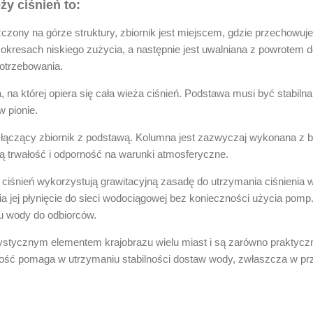
y ciśnień to:
czony na górze struktury, zbiornik jest miejscem, gdzie przechowuje
kresach niskiego zużycia, a następnie jest uwalniana z powrotem d
otrzebowania.
, na której opiera się cała wieża ciśnień. Podstawa musi być stabiln
w pionie.
ączący zbiornik z podstawą. Kolumna jest zazwyczaj wykonana z bet
ją trwałość i odporność na warunki atmosferyczne.
ciśnień wykorzystują grawitacyjną zasadę do utrzymania ciśnienia w
ia jej płynięcie do sieci wodociągowej bez konieczności użycia pom
u wody do odbiorców.
ystycznym elementem krajobrazu wielu miast i są zarówno praktyczne
ność pomaga w utrzymaniu stabilności dostaw wody, zwłaszcza w prz