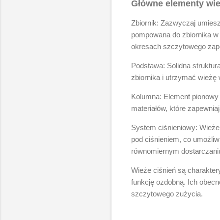
Główne elementy wież
Zbiornik: Zazwyczaj umiesz
pompowana do zbiornika w o
okresach szczytowego zap
Podstawa: Solidna struktura
zbiornika i utrzymać wieżę 
Kolumna: Element pionowy ł
materiałów, które zapewnia
System ciśnieniowy: Wieże 
pod ciśnieniem, co umożliw
równomiernym dostarczani
Wieże ciśnień są charakter
funkcję ozdobną. Ich obec
szczytowego zużycia.