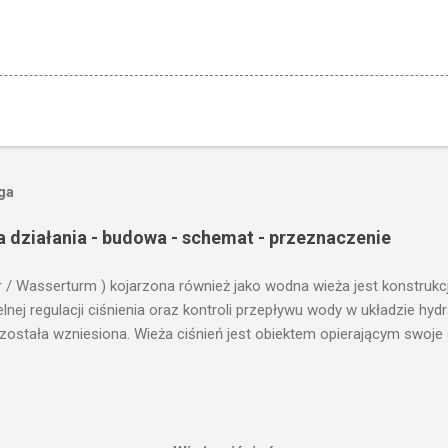
oga
a działania - budowa - schemat - przeznaczenie
r / Wasserturm ) kojarzona również jako wodna wieża jest konstrukc
ej regulacji ciśnienia oraz kontroli przepływu wody w układzie hy
 została wzniesiona. Wieża ciśnień jest obiektem opierającym swoje 
le cech funkcjonalnych, na których opierają się fundamenty modułu i
przemysłowych, miejskich oraz kolejowych. Podstawową funkcją wie
ji. Zasada działania wieży ciśnień Cechą priorytetową przy projektow
erenu pod przyszłe fundamenty obiektu. Konstrukcja, aby mogła by