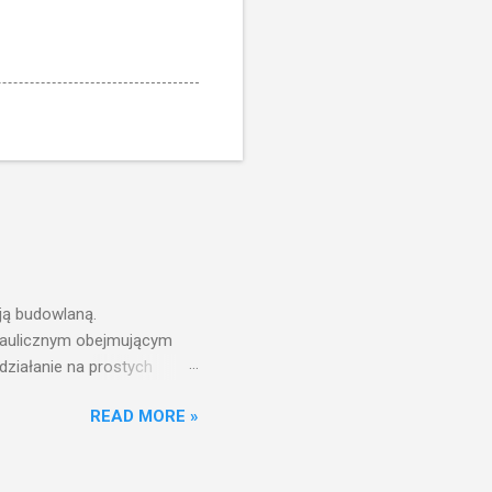
ją budowlaną.
draulicznym obejmującym
działanie na prostych
nfrastruktury wodnej,
READ MORE »
ż ciśnień jest zwiększanie
aniu wieży ciśnień jest
ć w pełni funkcjonalna