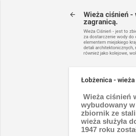
Wieża ciśnień -
zagranicą.
Wieża Ciśnień - jest to zb
za dostarczenie wody do
elementem miejskiego kra
detali architektonicznych
również jako kolejowe, wo
Łobżenica - wieża
Wieża ciśnień w
wybudowany w 1
zbiornik ze sta
wieża służyła 
1947 roku zosta