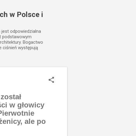
ch w Polsce i
ń jest odpowiedzialna
est podstawowym
rchitektury. Bogactwo
e ciśnień występują
został
ci w głowicy
Pierwotnie
enicy, ale po