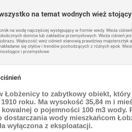
Przejdź do głównej zawartości
 wszystko na temat wodnych wież stojący
iornik na wodę najczęściej występujący w formie wieży. Wieża ciśnie
 okolicznych domów lub zakładów przemysłowych. Wieża ciśnień j
jobrazu. Większość wież ciśnień stanowią prawdziwy majstersztyk a
, nakładanie się stylów i trendów pochodzących z różnych epok. Wież
lnostojące i przemysłowe.
 ciśnień
 Łobżenicy to zabytkowy obiekt, który 
910 roku. Ma wysokość 35,84 m i mieś
li kowalnej o pojemności 100 m3 wody. 
do dostarczania wody mieszkańcom Łobż
ła wyłączona z eksploatacji.