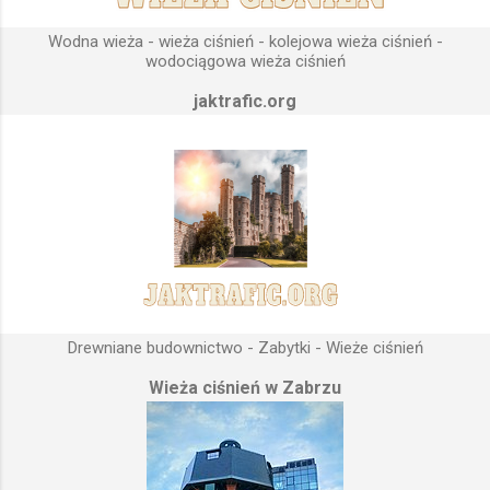
gromadząca się woda w zbiorniku wieży ciśnień musi być
umieszczona wyżej, niż instalacje wodne znajdujące się u
Wodna wieża - wieża ciśnień - kolejowa wieża ciśnień -
odbiorców. Schema...
wodociągowa wieża ciśnień
jaktrafic.org
Drewniane budownictwo - Zabytki - Wieże ciśnień
Wieża ciśnień w Zabrzu