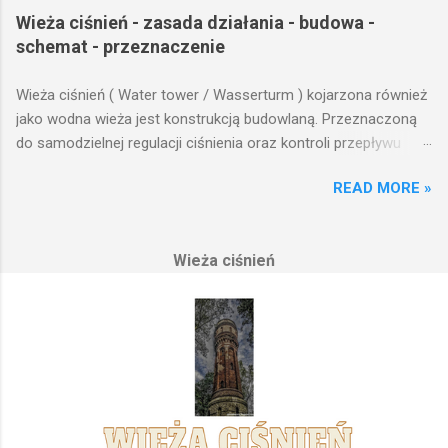
Wieża ciśnień - zasada działania - budowa -
schemat - przeznaczenie
Wieża ciśnień ( Water tower / Wasserturm ) kojarzona również
jako wodna wieża jest konstrukcją budowlaną. Przeznaczoną
do samodzielnej regulacji ciśnienia oraz kontroli przepływu
wody w układzie hydraulicznym obejmującym niewielki obszar,
READ MORE »
na którym została wzniesiona. Wieża ciśnień jest obiektem
opierającym swoje działanie na prostych prawach fizyki.
Posiada wiele cech funkcjonalnych, na których opierają się
Wieża ciśnień
fundamenty modułu infrastruktury wodnej, zaplanowanej dla
sektorów przemysłowych, miejskich oraz kolejowych.
Podstawową funkcją wież ciśnień jest zwiększanie ciśnienia
wody do dystrybucji. Zasada działania wieży ciśnień Cechą
priorytetową przy projektowaniu wieży ciśnień jest wyszukanie
odpowiedniego terenu pod przyszłe fundamenty obiektu.
Konstrukcja, aby mogła być w pełni funkcjonalna musi zostać
wybudowana na najwyższym lokalnym wzniesieniu. Ponieważ