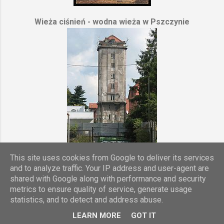
Wieża ciśnień - wodna wieża w Pszczynie
Wieża ciśnień w Pszczynie / Zdjęcie autorstwa : alex and mac
This site uses cookies from Google to deliver its services
and to analyze traffic. Your IP address and user-agent are
shared with Google along with performance and security
Obsługiwane przez usługę Blogger
metrics to ensure quality of service, generate usage
statistics, and to detect and address abuse.
Zgłoś nadużycie
LEARN MORE
GOT IT