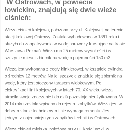
W Ostrowach, w powiecie
łowickim, znajdują się dwie wieże
ciśnień:
Wieża ciśnień kolejowa, położona przy ul. Kolejowej, na terenie
stacji kolejowej Ostrowy. Została wybudowana w 1891 roku i
służyła do zaopatrywania w wodę parowozy kursujące na trasie
Warszawa-Poznań. Wieża ma 25 metrów wysokości i w
szczycie mieści zbiornik na wodę o pojemności 150 m3.
Wieża jest wykonana z cegły klinkierowej, w kształcie cylindra
o średnicy 12 metrów. Na jej szczycie znajduje się zbiornik na
wodę, który jest otoczony tarasem widokowym. Po
elektryfikacji linii kolejowych w latach 70. XX wieku wieża
straciła swoje znaczenie i do dziś pozostaje nieużytkowana. W
2014 roku została wpisana do rejestru zabytków. Wieża jest w
dobrym stanie technicznym i nie wymaga remontu. Jest
jednym z najcenniejszych zabytków techniki w Ostrowach.
Wieża ciśnień miejska, położona przy ul. Kościuszki, w