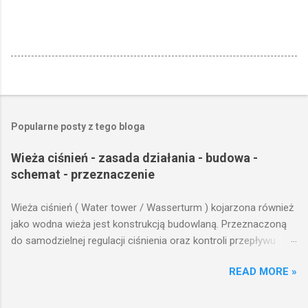
Popularne posty z tego bloga
Wieża ciśnień - zasada działania - budowa -
schemat - przeznaczenie
Wieża ciśnień ( Water tower / Wasserturm ) kojarzona również
jako wodna wieża jest konstrukcją budowlaną. Przeznaczoną
do samodzielnej regulacji ciśnienia oraz kontroli przepływu
wody w układzie hydraulicznym obejmującym niewielki obszar,
READ MORE »
na którym została wzniesiona. Wieża ciśnień jest obiektem
opierającym swoje działanie na prostych prawach fizyki.
Posiada wiele cech funkcjonalnych, na których opierają się