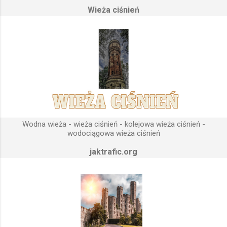
Wieża ciśnień
fundamenty modułu infrastruktury wodnej, zaplanowanej dla
sektorów przemysłowych, miejskich oraz kolejowych.
Podstawową funkcją wież ciśnień jest zwiększanie ciśnienia
wody do dystrybucji. Zasada działania wieży ciśnień Cechą
priorytetową przy projektowaniu wieży ciśnień jest wyszukanie
odpowiedniego terenu pod przyszłe fundamenty obiektu.
Konstrukcja, aby mogła być w pełni funkcjonalna musi zostać
wybudowana na najwyższym lokalnym wzniesieniu. Ponieważ
gromadząca się woda w zbiorniku wieży ciśnień musi być
umieszczona wyżej, niż instalacje wodne znajdujące się u
Wodna wieża - wieża ciśnień - kolejowa wieża ciśnień -
odbiorców. Schema...
wodociągowa wieża ciśnień
jaktrafic.org