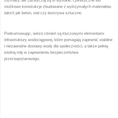
rozmiary, ale zazwyczaj są to wysokie, cylindryczne lub
stożkowe konstrukcje zbudowane z wytrzymałych materiałów,
takich jak beton, stal czy tworzywa sztuczne.
Podsumowując, wieże ciśnień są kluczowymi elementami
infrastruktury wodociągowej, które pomagają zapewnić stabilne
i niezawodne dostawy wody dla społeczności, a także pełnią
istotną rolę w zapewnieniu bezpieczeństwa
przeciwpożarowego.