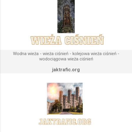
Podstawową funkcją wież ciśnień jest zwiększanie ciśnienia
wody do dystrybucji. Zasada działania wieży ciśnień Cechą
priorytetową przy projektowaniu wieży ciśnień jest wyszukanie
odpowiedniego terenu pod przyszłe fundamenty obiektu.
Konstrukcja, aby mogła być w pełni funkcjonalna musi zostać
wybudowana na najwyższym lokalnym wzniesieniu. Ponieważ
gromadząca się woda w zbiorniku wieży ciśnień musi być
umieszczona wyżej, niż instalacje wodne znajdujące się u
Wodna wieża - wieża ciśnień - kolejowa wieża ciśnień -
odbiorców. Schema...
wodociągowa wieża ciśnień
jaktrafic.org