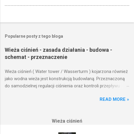
Popularne posty z tego bloga
Wieża ciśnień - zasada działania - budowa -
schemat - przeznaczenie
Wieża ciśnień ( Water tower / Wasserturm ) kojarzona również
jako wodna wieża jest konstrukcją budowlaną. Przeznaczoną
do samodzielnej regulacji ciśnienia oraz kontroli przepływu
wody w układzie hydraulicznym obejmującym niewielki obszar,
READ MORE »
na którym została wzniesiona. Wieża ciśnień jest obiektem
opierającym swoje działanie na prostych prawach fizyki.
Posiada wiele cech funkcjonalnych, na których opierają się
Wieża ciśnień
fundamenty modułu infrastruktury wodnej, zaplanowanej dla
sektorów przemysłowych, miejskich oraz kolejowych.