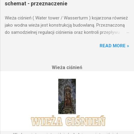
schemat - przeznaczenie
Wieża ciśnień ( Water tower / Wasserturm ) kojarzona również
jako wodna wieża jest konstrukcją budowlaną. Przeznaczoną
do samodzielnej regulacji ciśnienia oraz kontroli przepływu
wody w układzie hydraulicznym obejmującym niewielki obszar,
READ MORE »
na którym została wzniesiona. Wieża ciśnień jest obiektem
opierającym swoje działanie na prostych prawach fizyki.
Posiada wiele cech funkcjonalnych, na których opierają się
Wieża ciśnień
fundamenty modułu infrastruktury wodnej, zaplanowanej dla
sektorów przemysłowych, miejskich oraz kolejowych.
Podstawową funkcją wież ciśnień jest zwiększanie ciśnienia
wody do dystrybucji. Zasada działania wieży ciśnień Cechą
priorytetową przy projektowaniu wieży ciśnień jest wyszukanie
odpowiedniego terenu pod przyszłe fundamenty obiektu.
Konstrukcja, aby mogła być w pełni funkcjonalna musi zostać
wybudowana na najwyższym lokalnym wzniesieniu. Ponieważ
gromadząca się woda w zbiorniku wieży ciśnień musi być
umieszczona wyżej, niż instalacje wodne znajdujące się u