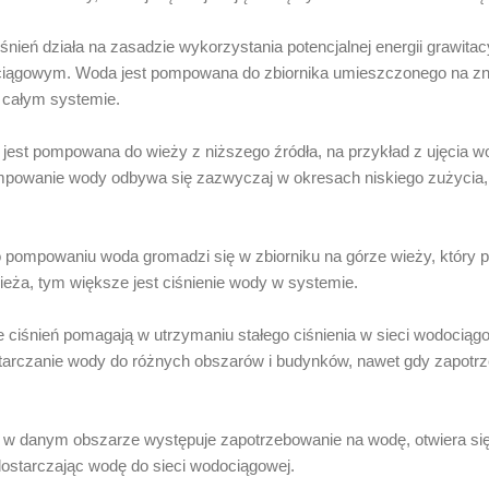
śnień działa na zasadzie wykorzystania potencjalnej energii grawita
ciągowym. Woda jest pompowana do zbiornika umieszczonego na zn
 całym systemie.
est pompowana do wieży z niższego źródła, na przykład z ujęcia wo
mpowanie wody odbywa się zazwyczaj w okresach niskiego zużycia, 
pompowaniu woda gromadzi się w zbiorniku na górze wieży, który p
ieża, tym większe jest ciśnienie wody w systemie.
 ciśnień pomagają w utrzymaniu stałego ciśnienia w sieci wodociąg
arczanie wody do różnych obszarów i budynków, nawet gdy zapotrz
 w danym obszarze występuje zapotrzebowanie na wodę, otwiera si
, dostarczając wodę do sieci wodociągowej.