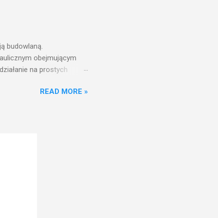
ją budowlaną.
draulicznym obejmującym
działanie na prostych
nfrastruktury wodnej,
READ MORE »
ż ciśnień jest zwiększanie
aniu wieży ciśnień jest
ć w pełni funkcjonalna
w zbiorniku wieży ciśnień