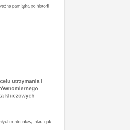
ażna pamiątka po historii
elu utrzymania i
e równomiernego
lka kluczowych
ych materiałów, takich jak
.