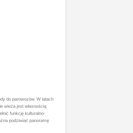
ody do parowozów. W latach
ie wieża jest własnością
nić funkcję kulturalno-
można podziwiać panoramę