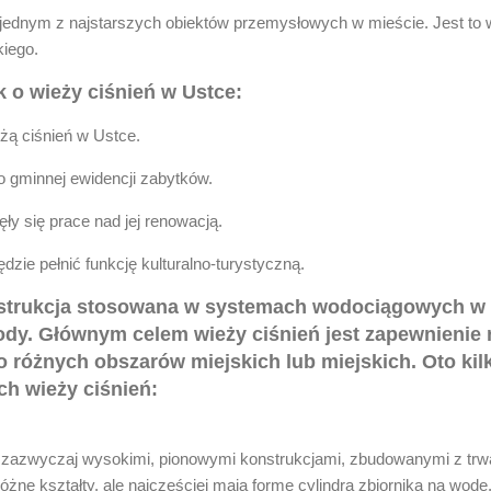
 jednym z najstarszych obiektów przemysłowych w mieście. Jest to w
kiego.
k o wieży ciśnień w Ustce:
eżą ciśnień w Ustce.
o gminnej ewidencji zabytków.
ły się prace nad jej renowacją.
dzie pełnić funkcję kulturalno-turystyczną.
nstrukcja stosowana w systemach wodociągowych w c
wody. Głównym celem wieży ciśnień jest zapewnieni
 różnych obszarów miejskich lub miejskich. Oto ki
ch wieży ciśnień:
 zazwyczaj wysokimi, pionowymi konstrukcjami, zbudowanymi z trwał
óżne kształty, ale najczęściej mają formę cylindra zbiornika na wodę