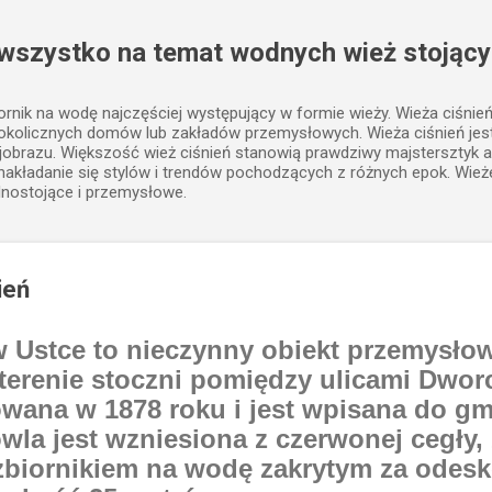
Przejdź do głównej zawartości
 wszystko na temat wodnych wież stojący
iornik na wodę najczęściej występujący w formie wieży. Wieża ciśnie
 okolicznych domów lub zakładów przemysłowych. Wieża ciśnień j
jobrazu. Większość wież ciśnień stanowią prawdziwy majstersztyk a
, nakładanie się stylów i trendów pochodzących z różnych epok. Wież
lnostojące i przemysłowe.
ień
w Ustce to nieczynny obiekt przemysłow
 terenie stoczni pomiędzy ulicami Dwor
wana w 1878 roku i jest wpisana do gm
la jest wzniesiona z czerwonej cegły, 
zbiornikiem na wodę zakrytym za ode