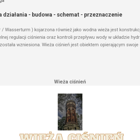
oga
a działania - budowa - schemat - przeznaczenie
r / Wasserturm ) kojarzona również jako wodna wieża jest konstrukc
ej regulacji ciśnienia oraz kontroli przepływu wody w układzie hy
 została wzniesiona. Wieża ciśnień jest obiektem opierającym swoje 
le cech funkcjonalnych, na których opierają się fundamenty modułu i
przemysłowych, miejskich oraz kolejowych. Podstawową funkcją wie
ji. Zasada działania wieży ciśnień Cechą priorytetową przy projektow
erenu pod przyszłe fundamenty obiektu. Konstrukcja, aby mogła by
Wieża ciśnień
 najwyższym lokalnym wzniesieniu. Ponieważ gromadząca się woda 
, niż instalacje wodne znajdujące się u odbiorców. Schema...