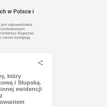
ch w Polsce i
ń jest odpowiedzialna
est podstawowym
rchitektury. Bogactwo
e ciśnień występują
y, który
cową i Słupską.
innej ewidencji
z
skowaniem