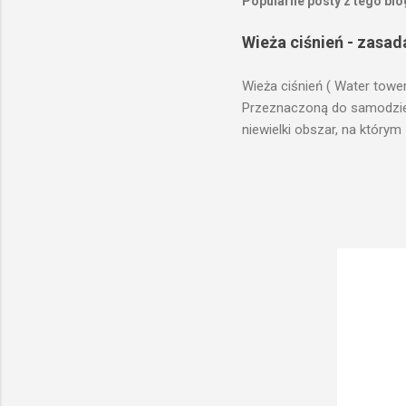
Popularne posty z tego bl
Wieża ciśnień - zasad
Wieża ciśnień ( Water towe
Przeznaczoną do samodzieln
niewielki obszar, na którym
prawach fizyki. Posiada wie
zaplanowanej dla sektorów 
ciśnienia wody do dystrybuc
wyszukanie odpowiedniego t
musi zostać wybudowana na
musi być umieszczona wyżej