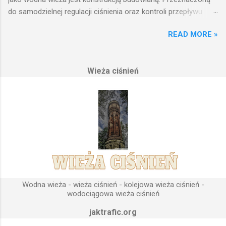
do samodzielnej regulacji ciśnienia oraz kontroli przepływu
wody w układzie hydraulicznym obejmującym niewielki obszar,
READ MORE »
na którym została wzniesiona. Wieża ciśnień jest obiektem
opierającym swoje działanie na prostych prawach fizyki.
Posiada wiele cech funkcjonalnych, na których opierają się
Wieża ciśnień
fundamenty modułu infrastruktury wodnej, zaplanowanej dla
sektorów przemysłowych, miejskich oraz kolejowych.
Podstawową funkcją wież ciśnień jest zwiększanie ciśnienia
wody do dystrybucji. Zasada działania wieży ciśnień Cechą
priorytetową przy projektowaniu wieży ciśnień jest wyszukanie
odpowiedniego terenu pod przyszłe fundamenty obiektu.
Konstrukcja, aby mogła być w pełni funkcjonalna musi zostać
wybudowana na najwyższym lokalnym wzniesieniu. Ponieważ
gromadząca się woda w zbiorniku wieży ciśnień musi być
umieszczona wyżej, niż instalacje wodne znajdujące się u
Wodna wieża - wieża ciśnień - kolejowa wieża ciśnień -
odbiorców. Schema...
wodociągowa wieża ciśnień
jaktrafic.org