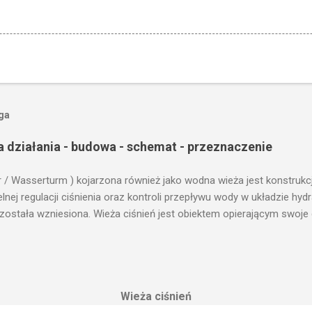
oga
a działania - budowa - schemat - przeznaczenie
r / Wasserturm ) kojarzona również jako wodna wieża jest konstrukc
ej regulacji ciśnienia oraz kontroli przepływu wody w układzie hy
 została wzniesiona. Wieża ciśnień jest obiektem opierającym swoje 
le cech funkcjonalnych, na których opierają się fundamenty modułu i
przemysłowych, miejskich oraz kolejowych. Podstawową funkcją wie
ji. Zasada działania wieży ciśnień Cechą priorytetową przy projektow
erenu pod przyszłe fundamenty obiektu. Konstrukcja, aby mogła by
Wieża ciśnień
 najwyższym lokalnym wzniesieniu. Ponieważ gromadząca się woda 