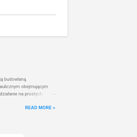
ją budowlaną.
draulicznym obejmującym
działanie na prostych
nfrastruktury wodnej,
READ MORE »
ż ciśnień jest zwiększanie
aniu wieży ciśnień jest
ć w pełni funkcjonalna
w zbiorniku wieży ciśnień