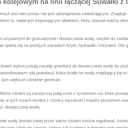
kolejowym na linii łączącej Suwałki z
moch jest nieczynna i nie jest udostępniona zwiedzającym. Znajduje 
imo to, nadal jest imponującym obiektem, który stanowi ważny elemen
mi używanymi do gromadzenia i dostarczania wody, zwykle do zasil
 opiera się na prostych zasadach fizyki, hydrauliki i inżynierii. Oto
iśnień wykorzystują zasadę grawitacji do dostarczania wody do uży
spowodowanym siłą grawitacji, która działa na wodę znajdującą się w
 tym większe ciśnienie generuje.
ieże ciśnień są zazwyczaj połączone z systemem rur, które prowa
wody w tych rurach wynika z różnicy wysokości między poziomem wod
yć dostarczona woda.
enie wody dostarczanej przez wieże ciśnień można regulować, kont
lacyjne, takie jak zawory, pompy lub systemy automatycznej regul