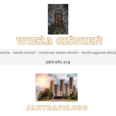
, niż instalacje wodne znajdujące się u odbiorców. Schema...
ieża - wieża ciśnień - kolejowa wieża ciśnień - wodociągowa wieża
jaktrafic.org