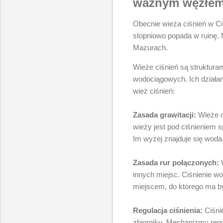
ważnym węzłem 
Obecnie wieża ciśnień w Ci
stopniowo popada w ruinę. M
Mazurach.
Wieże ciśnień są struktura
wodociągowych. Ich działanie
wież ciśnień:
Zasada grawitacji:
Wieże c
wieży jest pod ciśnieniem 
Im wyżej znajduje się woda,
Zasada rur połączonych:
W
innych miejsc. Ciśnienie 
miejscem, do którego ma b
Regulacja ciśnienia:
Ciśni
zbiorniku. Mechanizmy regu