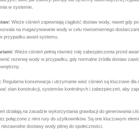
enia w systemie.
staw:
Wieże ciśnień zapewniają ciągłość dostaw wody, nawet gdy po
 pozwala na magazynowanie wody w celu równomiernego dostarczani
 w przypadku awarii systemu.
riami:
Wieże ciśnień pełnią również rolę zabezpieczenia przed awa
nić rezerwę wody w przypadku, gdy normalne źródła dostaw zawio
ewnętrzny.
:
Regularna konserwacja i utrzymanie wież ciśnień są kluczowe dla i
wać stan konstrukcji, systemów kontrolnych i zabezpieczeń, aby zap
ń działają na zasadzie wykorzystania grawitacji do generowania ciśn
ez połączone z nimi rury do użytkowników. Są one kluczowym eleme
 niezawodne dostawy wody pitnej do społeczności.