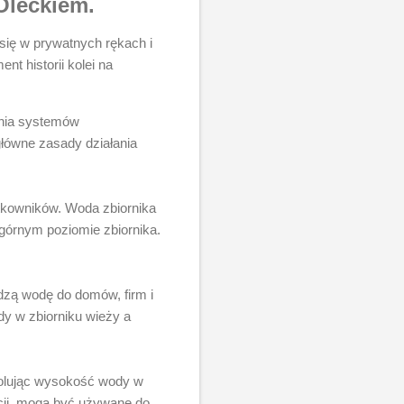
 Oleckiem.
się w prywatnych rękach i
t historii kolei na
ania systemów
 główne zasady działania
tkowników. Woda zbiornika
 górnym poziomie zbiornika.
dzą wodę do domów, firm i
y w zbiorniku wieży a
rolując wysokość wody w
acji, mogą być używane do