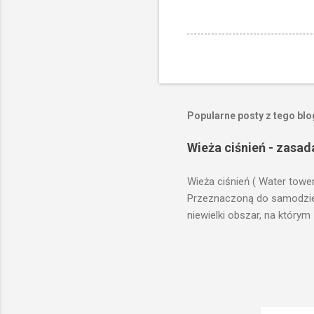
Popularne posty z tego bl
Wieża ciśnień - zasad
Wieża ciśnień ( Water towe
Przeznaczoną do samodzieln
niewielki obszar, na którym
prawach fizyki. Posiada wie
zaplanowanej dla sektorów 
ciśnienia wody do dystrybuc
wyszukanie odpowiedniego t
musi zostać wybudowana na