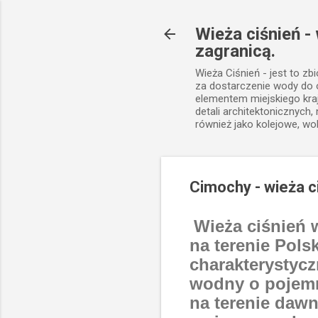
Wieża ciśnień -
zagranicą.
Wieża Ciśnień - jest to zb
za dostarczenie wody do
elementem miejskiego kra
detali architektonicznych
również jako kolejowe, wo
Cimochy - wieża c
Wieża ciśnień 
na terenie Pols
charakterystyc
wodny o pojemno
na terenie dawn