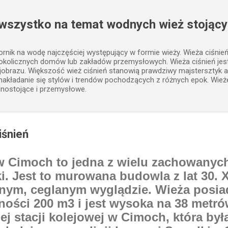
Przejdź do głównej zawartości
 wszystko na temat wodnych wież stojący
iornik na wodę najczęściej występujący w formie wieży. Wieża ciśnie
 okolicznych domów lub zakładów przemysłowych. Wieża ciśnień j
jobrazu. Większość wież ciśnień stanowią prawdziwy majstersztyk a
, nakładanie się stylów i trendów pochodzących z różnych epok. Wież
lnostojące i przemysłowe.
iśnień
w Cimoch to jedna z wielu zachowanych
ki. Jest to murowana budowla z lat 30. 
znym, ceglanym wyglądzie. Wieża posia
ści 200 m3 i jest wysoka na 38 metrów
ej stacji kolejowej w Cimoch, która był