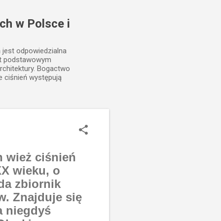
ch w Polsce i
ń jest odpowiedzialna
est podstawowym
rchitektury. Bogactwo
e ciśnień występują
 wież ciśnień
XX wieku, o
da zbiornik
. Znajduje się
a niegdyś