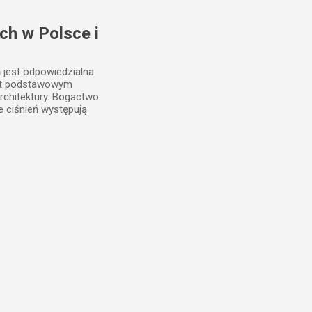
ch w Polsce i
ń jest odpowiedzialna
est podstawowym
rchitektury. Bogactwo
e ciśnień występują