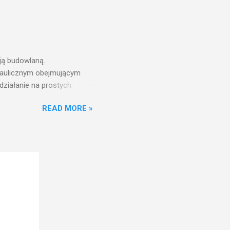
ją budowlaną.
draulicznym obejmującym
działanie na prostych
nfrastruktury wodnej,
READ MORE »
ż ciśnień jest zwiększanie
aniu wieży ciśnień jest
ć w pełni funkcjonalna
w zbiorniku wieży ciśnień