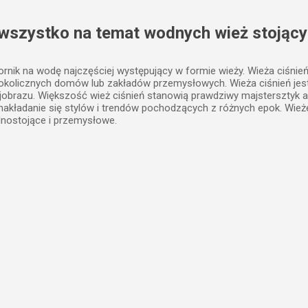
Przejdź do głównej zawartości
 wszystko na temat wodnych wież stojący
iornik na wodę najczęściej występujący w formie wieży. Wieża ciśnie
 okolicznych domów lub zakładów przemysłowych. Wieża ciśnień j
jobrazu. Większość wież ciśnień stanowią prawdziwy majstersztyk a
, nakładanie się stylów i trendów pochodzących z różnych epok. Wież
lnostojące i przemysłowe.