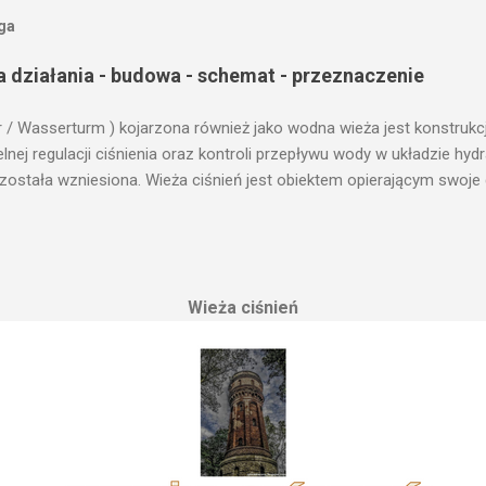
oga
a działania - budowa - schemat - przeznaczenie
r / Wasserturm ) kojarzona również jako wodna wieża jest konstrukc
ej regulacji ciśnienia oraz kontroli przepływu wody w układzie hy
 została wzniesiona. Wieża ciśnień jest obiektem opierającym swoje 
le cech funkcjonalnych, na których opierają się fundamenty modułu i
przemysłowych, miejskich oraz kolejowych. Podstawową funkcją wie
ji. Zasada działania wieży ciśnień Cechą priorytetową przy projektow
erenu pod przyszłe fundamenty obiektu. Konstrukcja, aby mogła by
Wieża ciśnień
 najwyższym lokalnym wzniesieniu. Ponieważ gromadząca się woda 
, niż instalacje wodne znajdujące się u odbiorców. Schema...