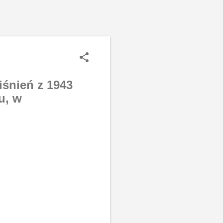
śnień z 1943
u, w