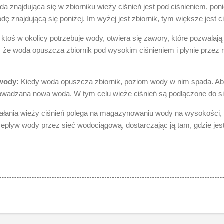
a znajdująca się w zbiorniku wieży ciśnień jest pod ciśnieniem, po
dę znajdującą się poniżej. Im wyżej jest zbiornik, tym większe jest ci
ktoś w okolicy potrzebuje wody, otwiera się zawory, które pozwalaj
, że woda opuszcza zbiornik pod wysokim ciśnieniem i płynie przez r
wody:
Kiedy woda opuszcza zbiornik, poziom wody w nim spada. 
rowadzana nowa woda. W tym celu wieże ciśnień są podłączone do s
łania wieży ciśnień polega na magazynowaniu wody na wysokości, 
rzepływ wody przez sieć wodociągową, dostarczając ją tam, gdzie jes