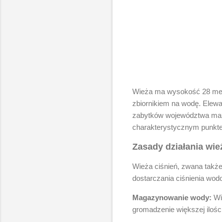
Wieża ma wysokość 28 metró
zbiornikiem na wodę. Elewac
zabytków województwa mazo
charakterystycznym punktem
Zasady działania wie
Wieża ciśnień, zwana takż
dostarczania ciśnienia wod
Magazynowanie wody:
Wie
gromadzenie większej ilośc