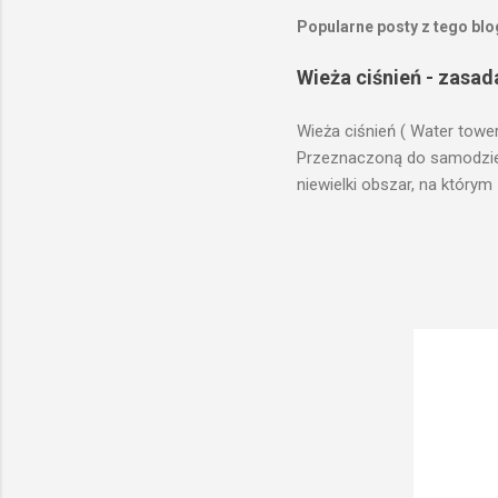
Popularne posty z tego bl
Wieża ciśnień - zasad
Wieża ciśnień ( Water towe
Przeznaczoną do samodzieln
niewielki obszar, na którym
prawach fizyki. Posiada wie
zaplanowanej dla sektorów 
ciśnienia wody do dystrybuc
wyszukanie odpowiedniego t
musi zostać wybudowana na
musi być umieszczona wyżej