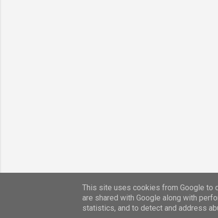
This site uses cookies from Google to de
are shared with Google along with perfo
statistics, and to detect and address ab