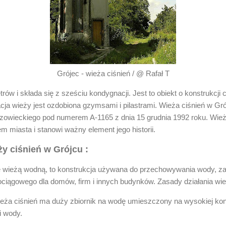
Grójec - wieża ciśnień / @ Rafał T
w i składa się z sześciu kondygnacji. Jest to obiekt o konstrukcji 
ja wieży jest ozdobiona gzymsami i pilastrami. Wieża ciśnień w Grój
wieckiego pod numerem A-1165 z dnia 15 grudnia 1992 roku. Wieża
 miasta i stanowi ważny element jego historii.
ży ciśnień w Grójcu :
e wieżą wodną, to konstrukcja używana do przechowywania wody, z
ociągowego dla domów, firm i innych budynków. Zasady działania wie
ża ciśnień ma duży zbiornik na wodę umieszczony na wysokiej kons
i wody.