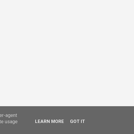
ser-agent
ate usage
LEARN MORE
GOT IT