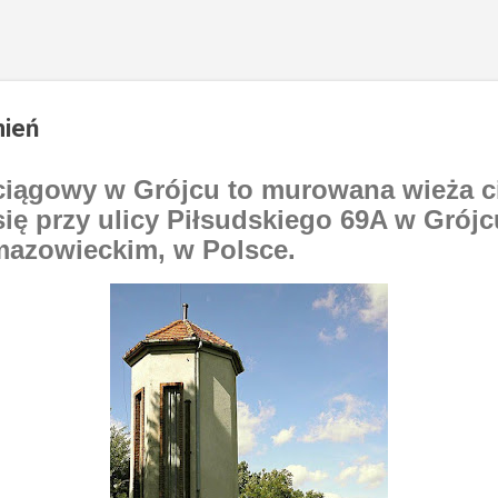
nień
iągowy w Grójcu to murowana wieża ci
się przy ulicy Piłsudskiego 69A w Grójc
mazowieckim, w Polsce.