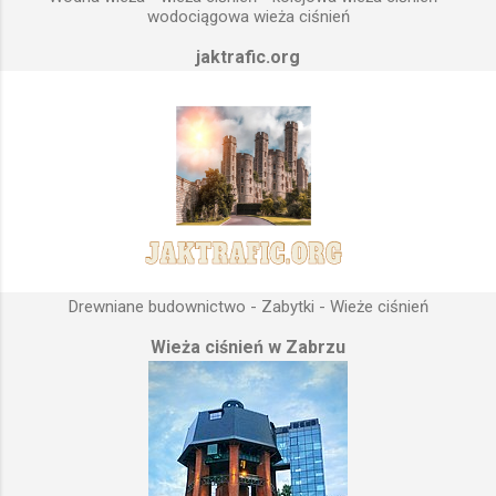
odbiorców. Schema...
wodociągowa wieża ciśnień
jaktrafic.org
Drewniane budownictwo - Zabytki - Wieże ciśnień
Wieża ciśnień w Zabrzu