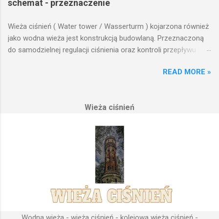
schemat - przeznaczenie
Wieża ciśnień ( Water tower / Wasserturm ) kojarzona również
jako wodna wieża jest konstrukcją budowlaną. Przeznaczoną
do samodzielnej regulacji ciśnienia oraz kontroli przepływu
wody w układzie hydraulicznym obejmującym niewielki obszar,
READ MORE »
na którym została wzniesiona. Wieża ciśnień jest obiektem
opierającym swoje działanie na prostych prawach fizyki.
Posiada wiele cech funkcjonalnych, na których opierają się
Wieża ciśnień
fundamenty modułu infrastruktury wodnej, zaplanowanej dla
sektorów przemysłowych, miejskich oraz kolejowych.
Podstawową funkcją wież ciśnień jest zwiększanie ciśnienia
wody do dystrybucji. Zasada działania wieży ciśnień Cechą
priorytetową przy projektowaniu wieży ciśnień jest wyszukanie
odpowiedniego terenu pod przyszłe fundamenty obiektu.
Konstrukcja, aby mogła być w pełni funkcjonalna musi zostać
wybudowana na najwyższym lokalnym wzniesieniu. Ponieważ
gromadząca się woda w zbiorniku wieży ciśnień musi być
umieszczona wyżej, niż instalacje wodne znajdujące się u
Wodna wieża - wieża ciśnień - kolejowa wieża ciśnień -