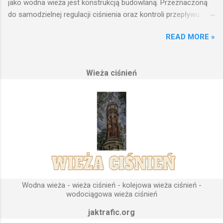
jako wodna wieża jest konstrukcją budowlaną. Przeznaczoną
do samodzielnej regulacji ciśnienia oraz kontroli przepływu
wody w układzie hydraulicznym obejmującym niewielki obszar,
READ MORE »
na którym została wzniesiona. Wieża ciśnień jest obiektem
opierającym swoje działanie na prostych prawach fizyki.
Posiada wiele cech funkcjonalnych, na których opierają się
Wieża ciśnień
fundamenty modułu infrastruktury wodnej, zaplanowanej dla
sektorów przemysłowych, miejskich oraz kolejowych.
Podstawową funkcją wież ciśnień jest zwiększanie ciśnienia
wody do dystrybucji. Zasada działania wieży ciśnień Cechą
priorytetową przy projektowaniu wieży ciśnień jest wyszukanie
odpowiedniego terenu pod przyszłe fundamenty obiektu.
Konstrukcja, aby mogła być w pełni funkcjonalna musi zostać
wybudowana na najwyższym lokalnym wzniesieniu. Ponieważ
gromadząca się woda w zbiorniku wieży ciśnień musi być
umieszczona wyżej, niż instalacje wodne znajdujące się u
Wodna wieża - wieża ciśnień - kolejowa wieża ciśnień -
odbiorców. Schema...
wodociągowa wieża ciśnień
jaktrafic.org