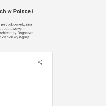
ch w Polsce i
ń jest odpowiedzialna
est podstawowym
rchitektury. Bogactwo
e ciśnień występują