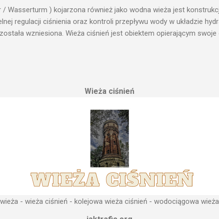
r / Wasserturm ) kojarzona również jako wodna wieża jest konstrukc
ej regulacji ciśnienia oraz kontroli przepływu wody w układzie hy
 została wzniesiona. Wieża ciśnień jest obiektem opierającym swoje 
le cech funkcjonalnych, na których opierają się fundamenty modułu i
przemysłowych, miejskich oraz kolejowych. Podstawową funkcją wie
ji. Zasada działania wieży ciśnień Cechą priorytetową przy projektow
erenu pod przyszłe fundamenty obiektu. Konstrukcja, aby mogła by
Wieża ciśnień
 najwyższym lokalnym wzniesieniu. Ponieważ gromadząca się woda 
, niż instalacje wodne znajdujące się u odbiorców. Schema...
ieża - wieża ciśnień - kolejowa wieża ciśnień - wodociągowa wieża