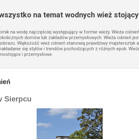
Przejdź do głównej zawartości
 wszystko na temat wodnych wież stojący
iornik na wodę najczęściej występujący w formie wieży. Wieża ciśnie
 okolicznych domów lub zakładów przemysłowych. Wieża ciśnień j
jobrazu. Większość wież ciśnień stanowią prawdziwy majstersztyk a
, nakładanie się stylów i trendów pochodzących z różnych epok. Wież
lnostojące i przemysłowe.
nień
w Sierpcu