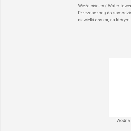
Wieża ciśnień ( Water towe
Przeznaczoną do samodzieln
niewielki obszar, na którym
prawach fizyki. Posiada wie
zaplanowanej dla sektorów 
ciśnienia wody do dystrybuc
wyszukanie odpowiedniego t
musi zostać wybudowana na
musi być umieszczona wyżej
Wodna w