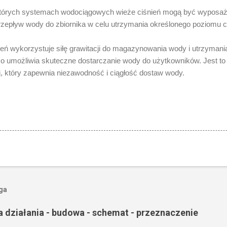
ektórych systemach wodociągowych wieże ciśnień mogą być wyposaż
 przepływ wody do zbiornika w celu utrzymania określonego poziomu ci
ń wykorzystuje siłę grawitacji do magazynowania wody i utrzymani
 umożliwia skuteczne dostarczanie wody do użytkowników. Jest to
j, który zapewnia niezawodność i ciągłość dostaw wody.
oga
a działania - budowa - schemat - przeznaczenie