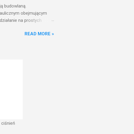
ją budowlaną.
draulicznym obejmującym
działanie na prostych
nfrastruktury wodnej,
READ MORE »
ż ciśnień jest zwiększanie
aniu wieży ciśnień jest
ć w pełni funkcjonalna
w zbiorniku wieży ciśnień
 ciśnień