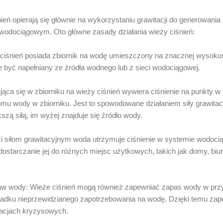
ień opierają się głównie na wykorzystaniu grawitacji do generowania
 wodociągowym. Oto główne zasady działania wieży ciśnień:
iśnień posiada zbiornik na wodę umieszczony na znacznej wysoko
e być napełniany ze źródła wodnego lub z sieci wodociągowej.
dująca się w zbiorniku na wieży ciśnień wywiera ciśnienie na punkt
omu wody w zbiorniku. Jest to spowodowane działaniem siły grawitacj
szą siłą, im wyżej znajduje się źródło wody.
ki siłom grawitacyjnym woda utrzymuje ciśnienie w systemie wodoc
 dostarczanie jej do różnych miejsc użytkowych, takich jak domy, biu
taw wody: Wieże ciśnień mogą również zapewniać zapas wody w prz
dku nieprzewidzianego zapotrzebowania na wodę. Dzięki temu zape
acjach kryzysowych.