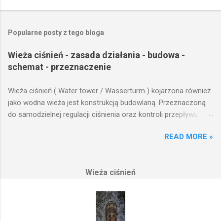
Popularne posty z tego bloga
Wieża ciśnień - zasada działania - budowa -
schemat - przeznaczenie
Wieża ciśnień ( Water tower / Wasserturm ) kojarzona również
jako wodna wieża jest konstrukcją budowlaną. Przeznaczoną
do samodzielnej regulacji ciśnienia oraz kontroli przepływu
wody w układzie hydraulicznym obejmującym niewielki obszar,
READ MORE »
na którym została wzniesiona. Wieża ciśnień jest obiektem
opierającym swoje działanie na prostych prawach fizyki.
Posiada wiele cech funkcjonalnych, na których opierają się
Wieża ciśnień
fundamenty modułu infrastruktury wodnej, zaplanowanej dla
sektorów przemysłowych, miejskich oraz kolejowych.
Podstawową funkcją wież ciśnień jest zwiększanie ciśnienia
wody do dystrybucji. Zasada działania wieży ciśnień Cechą
priorytetową przy projektowaniu wieży ciśnień jest wyszukanie