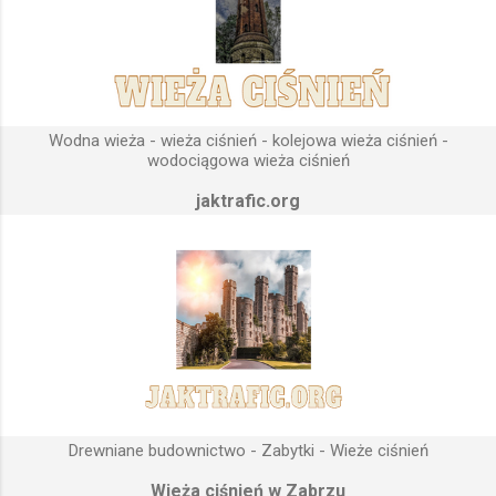
odpowiedniego terenu pod przyszłe fundamenty obiektu.
Konstrukcja, aby mogła być w pełni funkcjonalna musi zostać
wybudowana na najwyższym lokalnym wzniesieniu. Ponieważ
gromadząca się woda w zbiorniku wieży ciśnień musi być
umieszczona wyżej, niż instalacje wodne znajdujące się u
Wodna wieża - wieża ciśnień - kolejowa wieża ciśnień -
odbiorców. Schema...
wodociągowa wieża ciśnień
jaktrafic.org
Drewniane budownictwo - Zabytki - Wieże ciśnień
Wieża ciśnień w Zabrzu