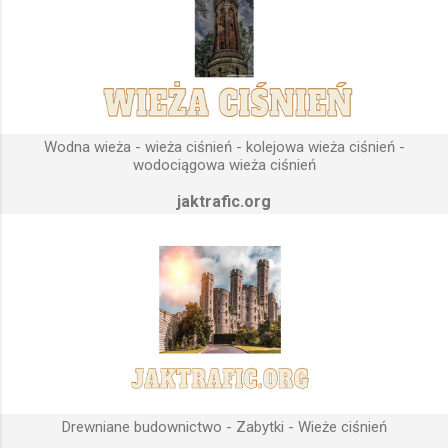
priorytetową przy projektowaniu wieży ciśnień jest wyszukanie
odpowiedniego terenu pod przyszłe fundamenty obiektu.
Konstrukcja, aby mogła być w pełni funkcjonalna musi zostać
wybudowana na najwyższym lokalnym wzniesieniu. Ponieważ
gromadząca się woda w zbiorniku wieży ciśnień musi być
umieszczona wyżej, niż instalacje wodne znajdujące się u
Wodna wieża - wieża ciśnień - kolejowa wieża ciśnień -
odbiorców. Schema...
wodociągowa wieża ciśnień
jaktrafic.org
Drewniane budownictwo - Zabytki - Wieże ciśnień