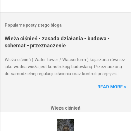
Popularne posty z tego bloga
Wieża ciśnień - zasada działania - budowa -
schemat - przeznaczenie
Wieża ciśnień ( Water tower / Wasserturm ) kojarzona również
jako wodna wieża jest konstrukcją budowlaną. Przeznaczoną
do samodzielnej regulacji ciśnienia oraz kontroli przepływu
wody w układzie hydraulicznym obejmującym niewielki obszar,
READ MORE »
na którym została wzniesiona. Wieża ciśnień jest obiektem
opierającym swoje działanie na prostych prawach fizyki.
Posiada wiele cech funkcjonalnych, na których opierają się
Wieża ciśnień
fundamenty modułu infrastruktury wodnej, zaplanowanej dla
sektorów przemysłowych, miejskich oraz kolejowych.
Podstawową funkcją wież ciśnień jest zwiększanie ciśnienia
wody do dystrybucji. Zasada działania wieży ciśnień Cechą