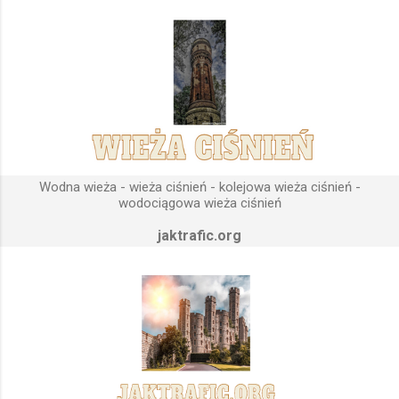
sektorów przemysłowych, miejskich oraz kolejowych.
Podstawową funkcją wież ciśnień jest zwiększanie ciśnienia
wody do dystrybucji. Zasada działania wieży ciśnień Cechą
priorytetową przy projektowaniu wieży ciśnień jest wyszukanie
odpowiedniego terenu pod przyszłe fundamenty obiektu.
Konstrukcja, aby mogła być w pełni funkcjonalna musi zostać
wybudowana na najwyższym lokalnym wzniesieniu. Ponieważ
gromadząca się woda w zbiorniku wieży ciśnień musi być
umieszczona wyżej, niż instalacje wodne znajdujące się u
Wodna wieża - wieża ciśnień - kolejowa wieża ciśnień -
odbiorców. Schema...
wodociągowa wieża ciśnień
jaktrafic.org