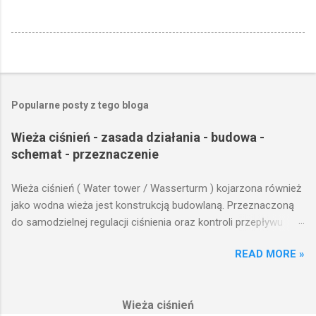
Popularne posty z tego bloga
Wieża ciśnień - zasada działania - budowa -
schemat - przeznaczenie
Wieża ciśnień ( Water tower / Wasserturm ) kojarzona również
jako wodna wieża jest konstrukcją budowlaną. Przeznaczoną
do samodzielnej regulacji ciśnienia oraz kontroli przepływu
wody w układzie hydraulicznym obejmującym niewielki obszar,
READ MORE »
na którym została wzniesiona. Wieża ciśnień jest obiektem
opierającym swoje działanie na prostych prawach fizyki.
Posiada wiele cech funkcjonalnych, na których opierają się
Wieża ciśnień
fundamenty modułu infrastruktury wodnej, zaplanowanej dla