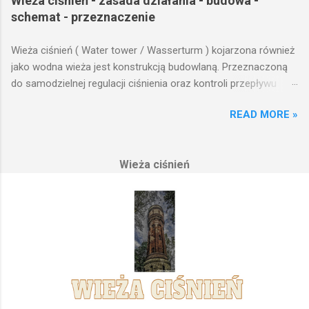
Wieża ciśnień - zasada działania - budowa -
schemat - przeznaczenie
Wieża ciśnień ( Water tower / Wasserturm ) kojarzona również
jako wodna wieża jest konstrukcją budowlaną. Przeznaczoną
do samodzielnej regulacji ciśnienia oraz kontroli przepływu
wody w układzie hydraulicznym obejmującym niewielki obszar,
READ MORE »
na którym została wzniesiona. Wieża ciśnień jest obiektem
opierającym swoje działanie na prostych prawach fizyki.
Posiada wiele cech funkcjonalnych, na których opierają się
Wieża ciśnień
fundamenty modułu infrastruktury wodnej, zaplanowanej dla
sektorów przemysłowych, miejskich oraz kolejowych.
Podstawową funkcją wież ciśnień jest zwiększanie ciśnienia
wody do dystrybucji. Zasada działania wieży ciśnień Cechą
priorytetową przy projektowaniu wieży ciśnień jest wyszukanie
odpowiedniego terenu pod przyszłe fundamenty obiektu.
Konstrukcja, aby mogła być w pełni funkcjonalna musi zostać
wybudowana na najwyższym lokalnym wzniesieniu. Ponieważ
gromadząca się woda w zbiorniku wieży ciśnień musi być