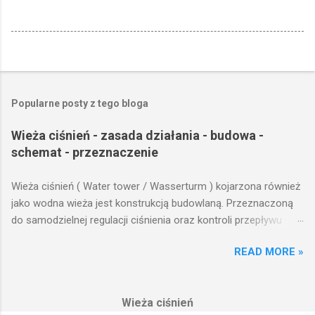
Popularne posty z tego bloga
Wieża ciśnień - zasada działania - budowa -
schemat - przeznaczenie
Wieża ciśnień ( Water tower / Wasserturm ) kojarzona również
jako wodna wieża jest konstrukcją budowlaną. Przeznaczoną
do samodzielnej regulacji ciśnienia oraz kontroli przepływu
wody w układzie hydraulicznym obejmującym niewielki obszar,
READ MORE »
na którym została wzniesiona. Wieża ciśnień jest obiektem
opierającym swoje działanie na prostych prawach fizyki.
Posiada wiele cech funkcjonalnych, na których opierają się
Wieża ciśnień
fundamenty modułu infrastruktury wodnej, zaplanowanej dla