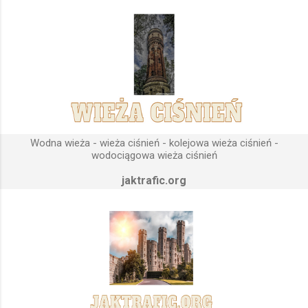
sektorów przemysłowych, miejskich oraz kolejowych.
Podstawową funkcją wież ciśnień jest zwiększanie ciśnienia
wody do dystrybucji. Zasada działania wieży ciśnień Cechą
priorytetową przy projektowaniu wieży ciśnień jest wyszukanie
odpowiedniego terenu pod przyszłe fundamenty obiektu.
Konstrukcja, aby mogła być w pełni funkcjonalna musi zostać
wybudowana na najwyższym lokalnym wzniesieniu. Ponieważ
gromadząca się woda w zbiorniku wieży ciśnień musi być
umieszczona wyżej, niż instalacje wodne znajdujące się u
Wodna wieża - wieża ciśnień - kolejowa wieża ciśnień -
odbiorców. Schema...
wodociągowa wieża ciśnień
jaktrafic.org