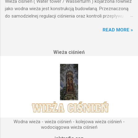
Wieża ciśnień ( Water tower / Wasserturm ) kojarzona również
jako wodna wieża jest konstrukcją budowlaną. Przeznaczoną
do samodzielnej regulacji ciśnienia oraz kontroli przepływu
wody w układzie hydraulicznym obejmującym niewielki obszar,
READ MORE »
na którym została wzniesiona. Wieża ciśnień jest obiektem
opierającym swoje działanie na prostych prawach fizyki.
Posiada wiele cech funkcjonalnych, na których opierają się
Wieża ciśnień
fundamenty modułu infrastruktury wodnej, zaplanowanej dla
sektorów przemysłowych, miejskich oraz kolejowych.
Podstawową funkcją wież ciśnień jest zwiększanie ciśnienia
wody do dystrybucji. Zasada działania wieży ciśnień Cechą
priorytetową przy projektowaniu wieży ciśnień jest wyszukanie
odpowiedniego terenu pod przyszłe fundamenty obiektu.
Konstrukcja, aby mogła być w pełni funkcjonalna musi zostać
wybudowana na najwyższym lokalnym wzniesieniu. Ponieważ
gromadząca się woda w zbiorniku wieży ciśnień musi być
umieszczona wyżej, niż instalacje wodne znajdujące się u
Wodna wieża - wieża ciśnień - kolejowa wieża ciśnień -
odbiorców. Schema...
wodociągowa wieża ciśnień