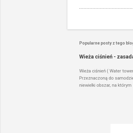
Popularne posty z tego bl
Wieża ciśnień - zasad
Wieża ciśnień ( Water towe
Przeznaczoną do samodzieln
niewielki obszar, na którym
prawach fizyki. Posiada wie
zaplanowanej dla sektorów 
ciśnienia wody do dystrybuc
wyszukanie odpowiedniego t
musi zostać wybudowana na
musi być umieszczona wyżej