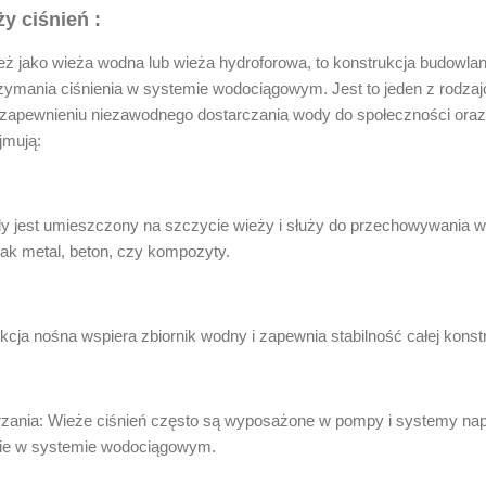
y ciśnień :
eż jako wieża wodna lub wieża hydroforowa, to konstrukcja budowla
zymania ciśnienia w systemie wodociągowym. Jest to jeden z rodza
 w zapewnieniu niezawodnego dostarczania wody do społeczności or
jmują:
ody jest umieszczony na szczycie wieży i służy do przechowywania
jak metal, beton, czy kompozyty.
cja nośna wspiera zbiornik wodny i zapewnia stabilność całej konstr
zania: Wieże ciśnień często są wyposażone w pompy i systemy napo
nie w systemie wodociągowym.