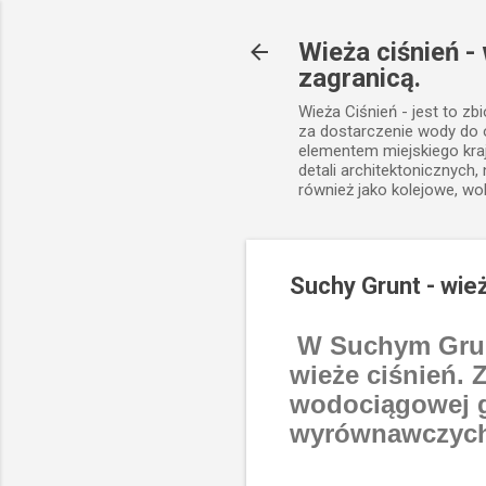
Wieża ciśnień -
zagranicą.
Wieża Ciśnień - jest to zb
za dostarczenie wody do
elementem miejskiego kra
detali architektonicznych
również jako kolejowe, wo
Suchy Grunt - wież
W Suchym Grunc
wieże ciśnień.
wodociągowej g
wyrównawczych 