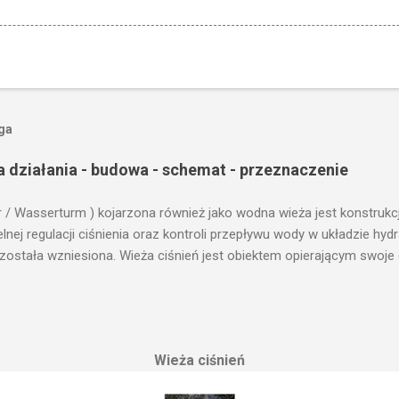
oga
a działania - budowa - schemat - przeznaczenie
r / Wasserturm ) kojarzona również jako wodna wieża jest konstrukc
ej regulacji ciśnienia oraz kontroli przepływu wody w układzie hy
 została wzniesiona. Wieża ciśnień jest obiektem opierającym swoje 
le cech funkcjonalnych, na których opierają się fundamenty modułu i
przemysłowych, miejskich oraz kolejowych. Podstawową funkcją wie
ji. Zasada działania wieży ciśnień Cechą priorytetową przy projektow
erenu pod przyszłe fundamenty obiektu. Konstrukcja, aby mogła by
Wieża ciśnień
 najwyższym lokalnym wzniesieniu. Ponieważ gromadząca się woda 
, niż instalacje wodne znajdujące się u odbiorców. Schema...