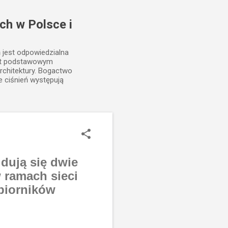
ch w Polsce i
ń jest odpowiedzialna
est podstawowym
rchitektury. Bogactwo
e ciśnień występują
ują się dwie
 ramach sieci
biorników