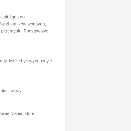
na służąca do
jów zbiorników wodnych,
az przemysłu. Podstawowe
 wody. Może być wykonany z
ukcji wieży.
wietrzania, które