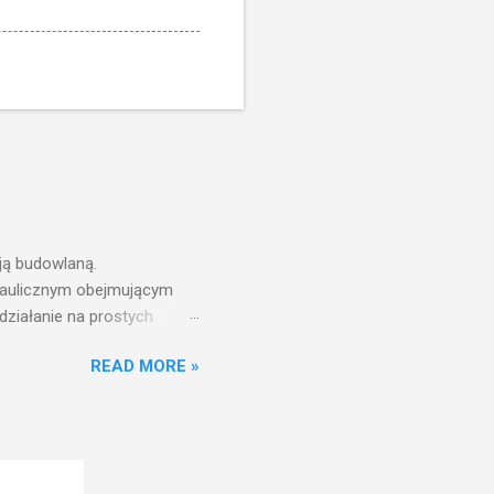
ją budowlaną.
draulicznym obejmującym
działanie na prostych
nfrastruktury wodnej,
READ MORE »
ż ciśnień jest zwiększanie
aniu wieży ciśnień jest
ć w pełni funkcjonalna
w zbiorniku wieży ciśnień