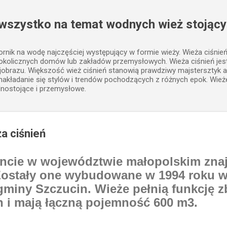
Przejdź do głównej zawartości
 wszystko na temat wodnych wież stojący
iornik na wodę najczęściej występujący w formie wieży. Wieża ciśnie
 okolicznych domów lub zakładów przemysłowych. Wieża ciśnień j
jobrazu. Większość wież ciśnień stanowią prawdziwy majstersztyk a
, nakładanie się stylów i trendów pochodzących z różnych epok. Wież
lnostojące i przemysłowe.
a ciśnień
ie w województwie małopolskim znajd
 Zostały one wybudowane w 1994 roku w
miny Szczucin. Wieże pełnią funkcję z
i mają łączną pojemność 600 m3.