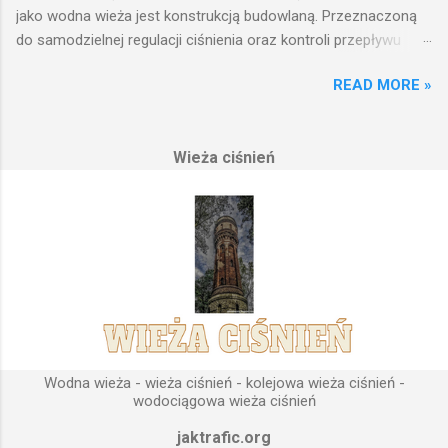
jako wodna wieża jest konstrukcją budowlaną. Przeznaczoną
do samodzielnej regulacji ciśnienia oraz kontroli przepływu
wody w układzie hydraulicznym obejmującym niewielki obszar,
READ MORE »
na którym została wzniesiona. Wieża ciśnień jest obiektem
opierającym swoje działanie na prostych prawach fizyki.
Posiada wiele cech funkcjonalnych, na których opierają się
Wieża ciśnień
fundamenty modułu infrastruktury wodnej, zaplanowanej dla
sektorów przemysłowych, miejskich oraz kolejowych.
Podstawową funkcją wież ciśnień jest zwiększanie ciśnienia
wody do dystrybucji. Zasada działania wieży ciśnień Cechą
priorytetową przy projektowaniu wieży ciśnień jest wyszukanie
odpowiedniego terenu pod przyszłe fundamenty obiektu.
Konstrukcja, aby mogła być w pełni funkcjonalna musi zostać
wybudowana na najwyższym lokalnym wzniesieniu. Ponieważ
gromadząca się woda w zbiorniku wieży ciśnień musi być
umieszczona wyżej, niż instalacje wodne znajdujące się u
Wodna wieża - wieża ciśnień - kolejowa wieża ciśnień -
odbiorców. Schema...
wodociągowa wieża ciśnień
jaktrafic.org