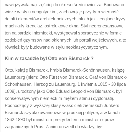
nawiązywała najczęściej do okresu średniowiecza. Budowano
wieże w stylu neogotyckim, zachowując przy tym wierność
detali i elementów architektonicznych takich jak - ceglane fryzy,
machikuły krenelaż, ostrołukowe okna. Styl neorenesansowy,
ten najbardziej niemiecki, występował sporadycznie w formie
ozdobień gzymsów nad okiennych lub portali wejściowych, a te
również były budowane w stylu neoklasycystycznym.
Kim w zasadzie był Otto von Bismarck ?
Otto, książę Bismarck, hrabia Bismarck-Schönhausen, książę
Lauenburg (niem: Otto Fürst von Bismarck, Graf von Bismarck-
Schönhausen, Herzog zu Lauenburg, 1 kwietnia 1815 - 30 lipca
1898), urodzony jako Otto Eduard Leopold von Bismarck, był
konserwatywnym niemieckim mężem stanu i dyplomatą.
Pochodzący z wyższej klasy właścicieli ziemskich Junkers
Bismarck szybko awansował w pruskiej polityce, a w latach
1862-1890 był ministrem prezydentem i ministrem spraw
zagranicznych Prus. Zanim doszedł do władzy, był