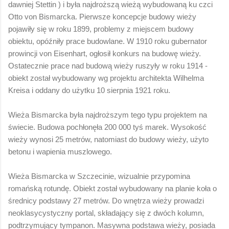
dawniej Stettin ) i była najdroższą wieżą wybudowaną ku czci
Otto von Bismarcka. Pierwsze koncepcje budowy wieży
pojawiły się w roku 1899, problemy z miejscem budowy
obiektu, opóźniły prace budowlane. W 1910 roku gubernator
prowincji von Eisenhart, ogłosił konkurs na budowę wieży.
Ostatecznie prace nad budową wieży ruszyły w roku 1914 -
obiekt został wybudowany wg projektu architekta Wilhelma
Kreisa i oddany do użytku 10 sierpnia 1921 roku.
Wieża Bismarcka była najdroższym tego typu projektem na
świecie. Budowa pochłonęła 200 000 tyś marek. Wysokość
wieży wynosi 25 metrów, natomiast do budowy wieży, użyto
betonu i wapienia muszlowego.
Wieża Bismarcka w Szczecinie, wizualnie przypomina
romańską rotundę. Obiekt został wybudowany na planie koła o
średnicy podstawy 27 metrów. Do wnętrza wieży prowadzi
neoklasycystyczny portal, składający się z dwóch kolumn,
podtrzymujący tympanon. Masywna podstawa wieży, posiada