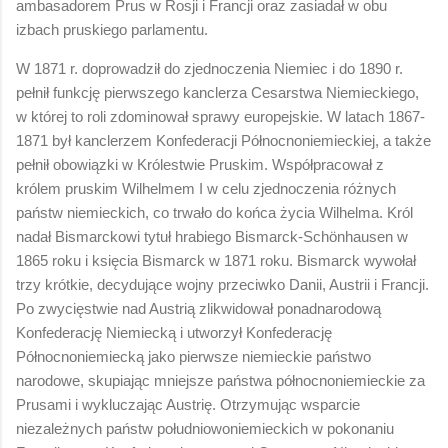
ambasadorem Prus w Rosji i Francji oraz zasiadał w obu
izbach pruskiego parlamentu.
W 1871 r. doprowadził do zjednoczenia Niemiec i do 1890 r.
pełnił funkcję pierwszego kanclerza Cesarstwa Niemieckiego,
w której to roli zdominował sprawy europejskie. W latach 1867-
1871 był kanclerzem Konfederacji Północnoniemieckiej, a także
pełnił obowiązki w Królestwie Pruskim. Współpracował z
królem pruskim Wilhelmem I w celu zjednoczenia różnych
państw niemieckich, co trwało do końca życia Wilhelma. Król
nadał Bismarckowi tytuł hrabiego Bismarck-Schönhausen w
1865 roku i księcia Bismarck w 1871 roku. Bismarck wywołał
trzy krótkie, decydujące wojny przeciwko Danii, Austrii i Francji.
Po zwycięstwie nad Austrią zlikwidował ponadnarodową
Konfederację Niemiecką i utworzył Konfederację
Północnoniemiecką jako pierwsze niemieckie państwo
narodowe, skupiając mniejsze państwa północnoniemieckie za
Prusami i wykluczając Austrię. Otrzymując wsparcie
niezależnych państw południowoniemieckich w pokonaniu