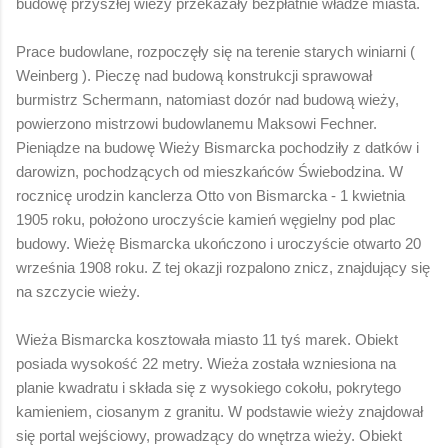
budowę przyszłej wieży przekazały bezpłatnie władze miasta.
Prace budowlane, rozpoczęły się na terenie starych winiarni (
Weinberg ). Pieczę nad budową konstrukcji sprawował
burmistrz Schermann, natomiast dozór nad budową wieży,
powierzono mistrzowi budowlanemu Maksowi Fechner.
Pieniądze na budowę Wieży Bismarcka pochodziły z datków i
darowizn, pochodzących od mieszkańców Świebodzina. W
rocznicę urodzin kanclerza Otto von Bismarcka - 1 kwietnia
1905 roku, położono uroczyście kamień węgielny pod plac
budowy. Wieżę Bismarcka ukończono i uroczyście otwarto 20
września 1908 roku. Z tej okazji rozpalono znicz, znajdujący się
na szczycie wieży.
Wieża Bismarcka kosztowała miasto 11 tyś marek. Obiekt
posiada wysokość 22 metry. Wieża została wzniesiona na
planie kwadratu i składa się z wysokiego cokołu, pokrytego
kamieniem, ciosanym z granitu. W podstawie wieży znajdował
się portal wejściowy, prowadzący do wnętrza wieży. Obiekt