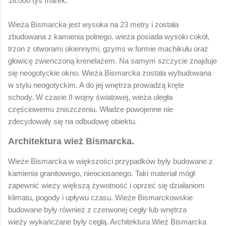
18.000 tyś marek.
Wieża Bismarcka jest wysoka na 23 metry i została
zbudowana z kamienia polnego. wieża posiada wysoki cokół,
trzon z otworami okiennymi, gzyms w formie machikułu oraz
głowicę zwieńczoną krenelażem. Na samym szczycie znajduje
się neogotyckie okno. Wieża Bismarcka została wybudowana
w stylu neogotyckim. A do jej wnętrza prowadzą kręte
schody.
W czasie II wojny światowej, wieża uległa
częściowemu zniszczeniu. Władze powojenne nie
zdecydowały się na odbudowę obiektu.
Architektura wież Bismarcka.
Wieże Bismarcka w większości przypadków były budowane z
kamienia granitowego,
nieociosanego. Taki materiał mógł
zapewnić wieży większą żywotność i oprzeć się działaniom
klimatu, pogody i upływu czasu. Wieże Bismarckowskie
budowane były również z czerwonej cegły lub wnętrza
wieży wykańczane były cegłą. Architektura Wież Bismarcka