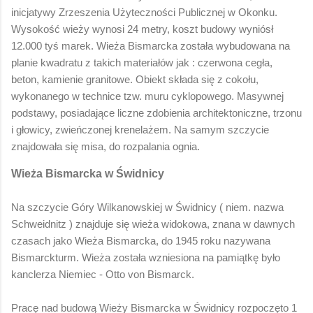
inicjatywy Zrzeszenia Użyteczności Publicznej w Okonku.
Wysokość wieży wynosi 24 metry, koszt budowy wyniósł
12.000 tyś marek. Wieża Bismarcka została wybudowana na
planie kwadratu z takich materiałów jak : czerwona cegła,
beton, kamienie granitowe. Obiekt składa się z cokołu,
wykonanego w technice tzw. muru cyklopowego. Masywnej
podstawy, posiadające liczne zdobienia architektoniczne, trzonu
i głowicy, zwieńczonej krenelażem. Na samym szczycie
znajdowała się misa, do rozpalania ognia.
Wieża Bismarcka w Świdnicy
Na szczycie Góry Wilkanowskiej w Świdnicy ( niem. nazwa
Schweidnitz ) znajduje się wieża widokowa, znana w dawnych
czasach jako Wieża Bismarcka, do 1945 roku nazywana
Bismarckturm. Wieża została wzniesiona na pamiątkę było
kanclerza Niemiec - Otto von Bismarck.
Pracę nad budową Wieży Bismarcka w Świdnicy rozpoczęto 1