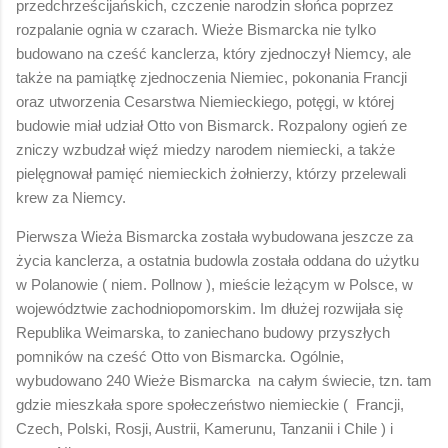
przedchrześcijańskich, czczenie narodzin słońca poprzez
rozpalanie ognia w czarach. Wieże Bismarcka nie tylko
budowano na cześć kanclerza, który zjednoczył Niemcy, ale
także na pamiątkę zjednoczenia Niemiec, pokonania Francji
oraz utworzenia Cesarstwa Niemieckiego, potęgi, w której
budowie miał udział Otto von Bismarck. Rozpalony ogień ze
zniczy wzbudzał więź miedzy narodem niemiecki, a także
pielęgnował pamięć niemieckich żołnierzy, którzy przelewali
krew za Niemcy.
Pierwsza Wieża Bismarcka została wybudowana jeszcze za
życia kanclerza, a ostatnia budowla została oddana do użytku
w Polanowie ( niem. Pollnow ), mieście leżącym w Polsce, w
województwie zachodniopomorskim. Im dłużej rozwijała się
Republika Weimarska, to zaniechano budowy przyszłych
pomników na cześć Otto von Bismarcka. Ogólnie,
wybudowano 240 Wieże Bismarcka na całym świecie, tzn. tam
gdzie mieszkała spore społeczeństwo niemieckie ( Francji,
Czech, Polski, Rosji, Austrii, Kamerunu, Tanzanii i Chile ) i