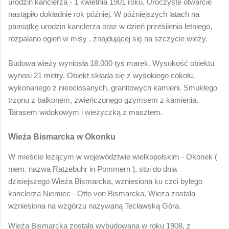
urodzin kanclerza - 1 kwietnia 1901 roku. Uroczyste otwarcie
nastąpiło dokładnie rok później. W późniejszych latach na
pamiątkę urodzin kanclerza oraz w dzień przesilenia letniego,
rozpalano ogień w misy , znajdującej się na szczycie wieży.
Budowa wieży wyniosła 18.000 tyś marek. Wysokość obiektu
wynosi 21 metry. Obiekt składa się z wysokiego cokołu,
wykonanego z nieociosanych, granitowych kamieni. Smukłego
trzonu z balkonem, zwieńczonego gzymsem z kamienia.
Tarasem widokowym i wieżyczką z masztem.
Wieża Bismarcka w Okonku
W mieście leżącym w województwie wielkopolskim - Okonek (
niem. nazwa Ratzebuhr in Pommern ), stoi do dnia
dzisiejszego Wieża Bismarcka, wzniesiona ku czci byłego
kanclerza Niemiec - Otto von Bismarcka. Wieża została
wzniesiona na wzgórzu nazywaną Tecławską Góra.
Wieża Bismarcka została wybudowana w roku 1908, z