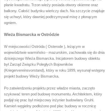
planie kwadratu. Trzon wieży posiada otwory okienne oraz
balkony. Całość budynku wieńczy dach. Na szczycie znajduje
się uchwyt, który dawniej podtrzymywał misę z płonącym
ogniem.
Wieża Bismarcka w Ostródzie
W miejscowości Ostróda ( Osterode ), leżącym w
województwie warmińsko - mazurskim, zachowała się do dnia
dzisiejszego Wieża Bismarcka. Inicjatorem budowy obiektu
był Zarząd Związku Poległych Bojowników
(Kriegervereinsvorstand), który w roku 1899, wysunął wstępny
projekt budowy Wieży Bismarcka.
Po zatwierdzeniu projektu przez władze miasta, zaczęto
szykować teren pod budowę monumentu. Architektem, który
podjął się prac był miejscowy inżynier budowlany Gruhl.
Kamień węgielny podłożono pod plac budowy w rocznicę