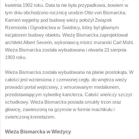
kwietnia 1902 roku. Data ta nie była przypadkowa, bowiem w
tym dniu obchodzono rocznicę urodzin Otto von Bismarcka.
Kamień węgielny pod budowę wieży położył Związek
Rzemiosła i Ogrodnictwa w Świdnicy, który był głównym
inicjatorem budowy obiektu. Wieżę Bismarcka zaprojektował
architekt Albert Severin, wykonawcą mistrz murarski Carl Mühl.
Wieża Bismarcka została wybudowana i otwarta 23 sierpnia
1903 roku.
Wieża Bismarcka została wybudowana na planie prostokąta. W
całości jest wzniesiona z czerwonej cegły. do wnętrza wieży
prowadzi portal wejściowy, z wmurowanym medalionem,
przedstawiającym sylwetkę kanclerza. Całość wieńczy szczyt
schodkowy. Wieża Bismarcka posiada smukły trzon oraz
głowicę, zawieszoną na gzymsie w formie machikułu i
zwieńczoną krenelażem.
Wieża Bismarcka w Wieżycy