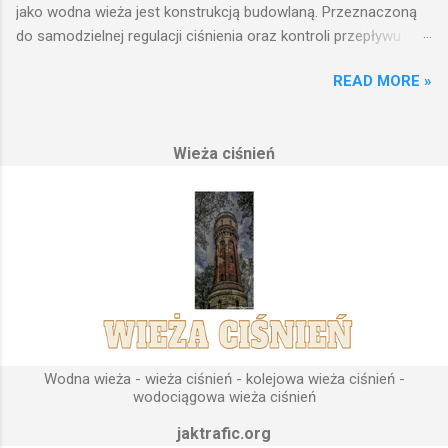
jako wodna wieża jest konstrukcją budowlaną. Przeznaczoną
do samodzielnej regulacji ciśnienia oraz kontroli przepływu
wody w układzie hydraulicznym obejmującym niewielki obszar,
READ MORE »
na którym została wzniesiona. Wieża ciśnień jest obiektem
opierającym swoje działanie na prostych prawach fizyki.
Posiada wiele cech funkcjonalnych, na których opierają się
Wieża ciśnień
fundamenty modułu infrastruktury wodnej, zaplanowanej dla
sektorów przemysłowych, miejskich oraz kolejowych.
Podstawową funkcją wież ciśnień jest zwiększanie ciśnienia
wody do dystrybucji. Zasada działania wieży ciśnień Cechą
priorytetową przy projektowaniu wieży ciśnień jest wyszukanie
odpowiedniego terenu pod przyszłe fundamenty obiektu.
Konstrukcja, aby mogła być w pełni funkcjonalna musi zostać
wybudowana na najwyższym lokalnym wzniesieniu. Ponieważ
gromadząca się woda w zbiorniku wieży ciśnień musi być
umieszczona wyżej, niż instalacje wodne znajdujące się u
Wodna wieża - wieża ciśnień - kolejowa wieża ciśnień -
odbiorców. Schema...
wodociągowa wieża ciśnień
jaktrafic.org