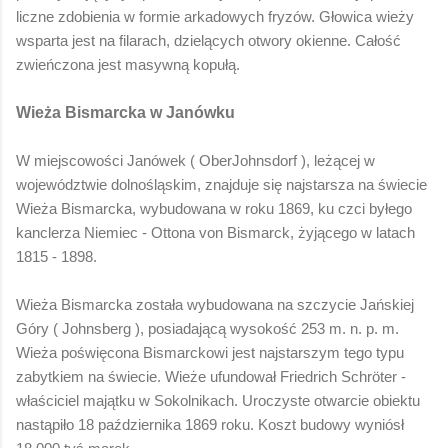
liczne zdobienia w formie arkadowych fryzów. Głowica wieży
wsparta jest na filarach, dzielących otwory okienne. Całość
zwieńczona jest masywną kopułą.
Wieża Bismarcka w Janówku
W miejscowości Janówek ( OberJohnsdorf ), leżącej w
województwie dolnośląskim, znajduje się najstarsza na świecie
Wieża Bismarcka, wybudowana w roku 1869, ku czci byłego
kanclerza Niemiec - Ottona von Bismarck, żyjącego w latach
1815 - 1898.
Wieża Bismarcka została wybudowana na szczycie Jańskiej
Góry ( Johnsberg ), posiadającą wysokość 253 m. n. p. m.
Wieża poświęcona Bismarckowi jest najstarszym tego typu
zabytkiem na świecie. Wieże ufundował Friedrich Schröter -
właściciel majątku w Sokolnikach. Uroczyste otwarcie obiektu
nastąpiło 18 października 1869 roku. Koszt budowy wyniósł