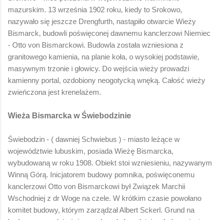
mazurskim. 13 września 1902 roku, kiedy to Srokowo,
nazywało się jeszcze Drengfurth, nastąpiło otwarcie Wieży
Bismarck, budowli poświęconej dawnemu kanclerzowi Niemiec
- Otto von Bismarckowi. Budowla została wzniesiona z
granitowego kamienia, na planie koła, o wysokiej podstawie,
masywnym trzonie i głowicy. Do wejścia wieży prowadzi
kamienny portal, ozdobiony neogotycką wnęką. Całość wieży
zwieńczona jest krenelażem.
Wieża Bismarcka w Świebodzinie
Świebodzin - ( dawniej Schwiebus ) - miasto leżące w
województwie lubuskim, posiada Wieżę Bismarcka,
wybudowaną w roku 1908. Obiekt stoi wzniesieniu, nazywanym
Winną Górą. Inicjatorem budowy pomnika, poświęconemu
kanclerzowi Otto von Bismarckowi był Związek Marchii
Wschodniej z dr Woge na czele. W krótkim czasie powołano
komitet budowy, którym zarządzał Albert Sckerl. Grund na