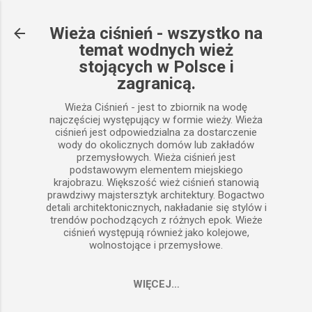
Przejdź do głównej zawartości
Wieża ciśnień - wszystko na
temat wodnych wież
stojących w Polsce i
zagranicą.
Wieża Ciśnień - jest to zbiornik na wodę
najczęściej występujący w formie wieży. Wieża
ciśnień jest odpowiedzialna za dostarczenie
wody do okolicznych domów lub zakładów
przemysłowych. Wieża ciśnień jest
podstawowym elementem miejskiego
krajobrazu. Większość wież ciśnień stanowią
prawdziwy majstersztyk architektury. Bogactwo
detali architektonicznych, nakładanie się stylów i
trendów pochodzących z różnych epok. Wieże
ciśnień występują również jako kolejowe,
wolnostojące i przemysłowe.
WIĘCEJ…