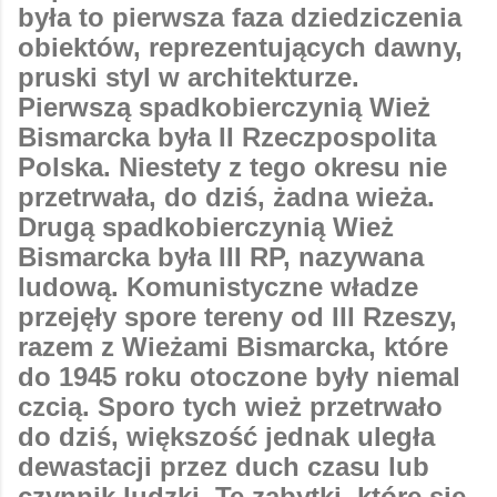
była to pierwsza faza dziedziczenia
obiektów, reprezentujących dawny,
pruski styl w architekturze.
Pierwszą spadkobierczynią Wież
Bismarcka była II Rzeczpospolita
Polska. Niestety z tego okresu nie
przetrwała, do dziś, żadna wieża.
Drugą spadkobierczynią Wież
Bismarcka była III RP, nazywana
ludową. Komunistyczne władze
przejęły spore tereny od III Rzeszy,
razem z Wieżami Bismarcka, które
do 1945 roku otoczone były niemal
czcią. Sporo tych wież przetrwało
do dziś, większość jednak uległa
dewastacji przez duch czasu lub
czynnik ludzki. Te zabytki, które się