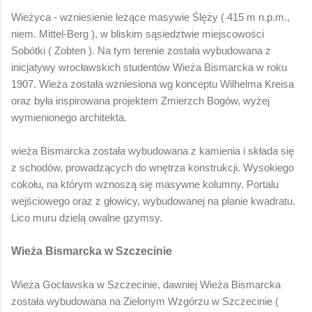
Wieżyca - wzniesienie leżące masywie Ślęży ( 415 m n.p.m.,
niem. Mittel-Berg ), w bliskim sąsiedztwie miejscowości
Sobótki ( Zobten ). Na tym terenie została wybudowana z
inicjatywy wrocławskich studentów Wieża Bismarcka w roku
1907. Wieża została wzniesiona wg konceptu Wilhelma Kreisa
oraz była inspirowana projektem Zmierzch Bogów, wyżej
wymienionego architekta.
wieża Bismarcka została wybudowana z kamienia i składa się
z schodów, prowadzących do wnętrza konstrukcji. Wysokiego
cokołu, na którym wznoszą się masywne kolumny. Portalu
wejściowego oraz z głowicy, wybudowanej na planie kwadratu.
Lico muru dzielą owalne gzymsy.
Wieża Bismarcka w Szczecinie
Wieża Gocławska w Szczecinie, dawniej Wieża Bismarcka
została wybudowana na Zielonym Wzgórzu w Szczecinie (