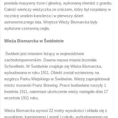
posiada masywny trzon i głowicę, wykonaną również z granitu.
Całość wieńczy wieżyczka ze zniczem, który był rozpalany w
rocznicę urodzin kanclerza i w pierwszy dzień
astronomicznego lata. Wnętrze Wieży Bismarcka były
wyłożone czerwoną cegła.
Wieża Bismarcka w Świdwinie
Świdwin jest miastem leżący w województwie
zachodniopomorskim. Dawna nazwa miasta brzmiała
Schivelbein. W Świdwinie znajduje się Wieża Bismarcka,
wybudowana w roku 1911. Obiekt został wzniesiony na
wzgórzu Parku Miejskiego w Świdwinie. Wieżę zaprojektował
mistrz murarski Franz Brewing. Prace budowlane ruszyły 1
kwietnia 1911, natomiast ukończenie wieży nastąpiło dnia 17
września 1911 roku.
Wieża Bismarcka wynosi 22 metry wysokości i składa się z
wysokiego, kamiennego ( granit ) cokołu, wybudowanego na