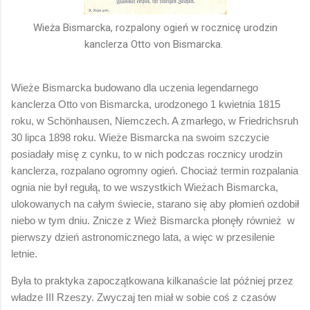
Wieża Bismarcka, rozpalony ogień w rocznicę urodzin
kanclerza Otto von Bismarcka.
Wieże Bismarcka budowano dla uczenia legendarnego
kanclerza Otto von Bismarcka, urodzonego 1 kwietnia 1815
roku, w Schönhausen, Niemczech. A zmarłego, w Friedrichsruh
30 lipca 1898 roku. Wieże Bismarcka na swoim szczycie
posiadały misę z cynku, to w nich podczas rocznicy urodzin
kanclerza, rozpalano ogromny ogień. Chociaż termin rozpalania
ognia nie był regułą, to we wszystkich Wieżach Bismarcka,
ulokowanych na całym świecie, starano się aby płomień ozdobił
niebo w tym dniu. Znicze z Wież Bismarcka płonęły również w
pierwszy dzień astronomicznego lata, a więc w przesilenie
letnie.
Była to praktyka zapoczątkowana kilkanaście lat później przez
władze III Rzeszy. Zwyczaj ten miał w sobie coś z czasów